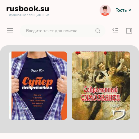
rusbook
.su
Гость
лучшая коллекция книг