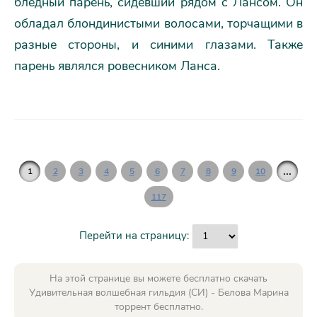
бледный парень, сидевший рядом с Лансом. Он
обладал блондинистыми волосами, торчащими в
разные стороны, и синими глазами. Также
парень являлся ровесником Ланса.
...
1
2
3
4
5
6
7
8
9
10
117
Перейти на страницу:
На этой странице вы можете бесплатно скачать
Удивительная волшебная гильдия (СИ) - Белова Марина
торрент бесплатно.