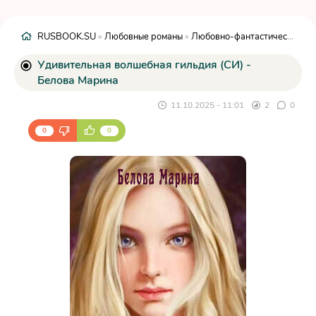
RUSBOOK.SU
»
Любовные романы
»
Любовно-фантастические романы
Удивительная волшебная гильдия (СИ) -
Белова Марина
11.10.2025 - 11:01
2
0
0
0