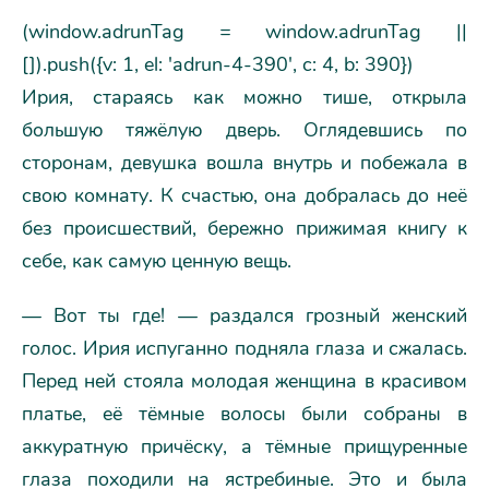
(window.adrunTag = window.adrunTag ||
[]).push({v: 1, el: 'adrun-4-390', c: 4, b: 390})
Ирия, стараясь как можно тише, открыла
большую тяжёлую дверь. Оглядевшись по
сторонам, девушка вошла внутрь и побежала в
свою комнату. К счастью, она добралась до неё
без происшествий, бережно прижимая книгу к
себе, как самую ценную вещь.
— Вот ты где! — раздался грозный женский
голос. Ирия испуганно подняла глаза и сжалась.
Перед ней стояла молодая женщина в красивом
платье, её тёмные волосы были собраны в
аккуратную причёску, а тёмные прищуренные
глаза походили на ястребиные. Это и была