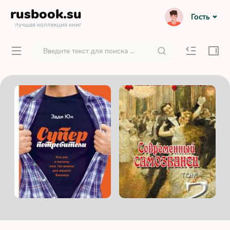
rusbook
.su
Гость
лучшая коллекция книг