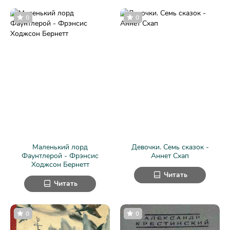
0
0
Маленький лорд
Девочки. Семь сказок -
Фаунтлерой - Фрэнсис
Аннет Схап
Ходжсон Бернетт
Читать
Читать
0
0