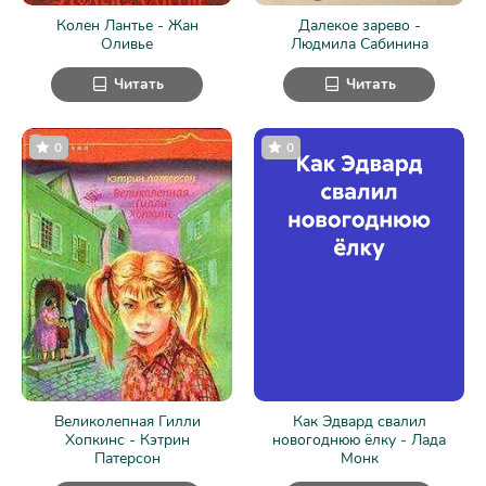
Колен Лантье - Жан
Далекое зарево -
Оливье
Людмила Сабинина
Читать
Читать
0
0
Великолепная Гилли
Как Эдвард свалил
Хопкинс - Кэтрин
новогоднюю ёлку - Лада
Патерсон
Монк