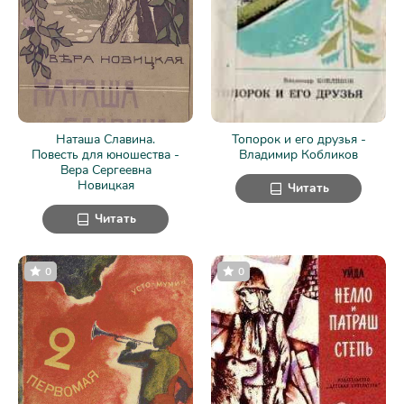
Наташа Славина.
Топорок и его друзья -
Повесть для юношества -
Владимир Кобликов
Вера Сергеевна
Новицкая
Читать
Читать
0
0