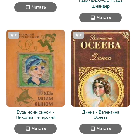
Безопасность - Лиана
Шнайдер
Читать
Читать
0
0
Будь моим сыном -
Динка - Валентина
Николай Печерский
Осеева
Читать
Читать