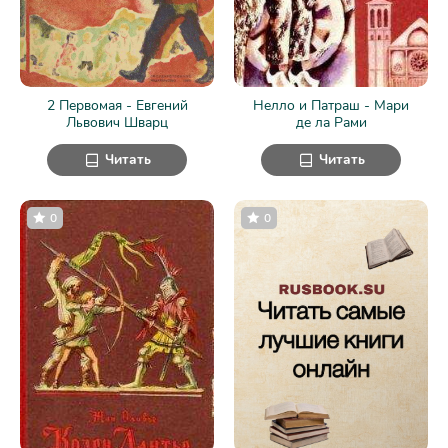
2 Первомая - Евгений
Нелло и Патраш - Мари
Львович Шварц
де ла Рами
Читать
Читать
0
0