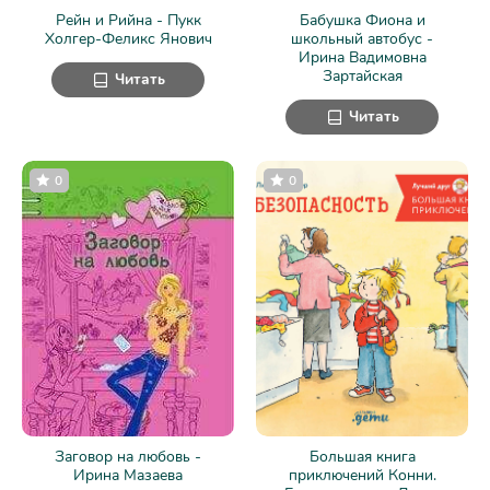
Рейн и Рийна - Пукк
Бабушка Фиона и
Холгер-Феликс Янович
школьный автобус -
Ирина Вадимовна
Зартайская
Читать
Читать
0
0
Заговор на любовь -
Большая книга
Ирина Мазаева
приключений Конни.