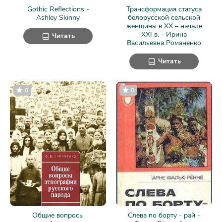
Gothic Reflections -
Трансформация статуса
Ashley Skinny
белорусской сельской
женщины в ХХ – начале
ХХI в. - Ирина
Читать
Васильевна Романенко
Читать
0
0
Общие вопросы
Слева по борту - рай -