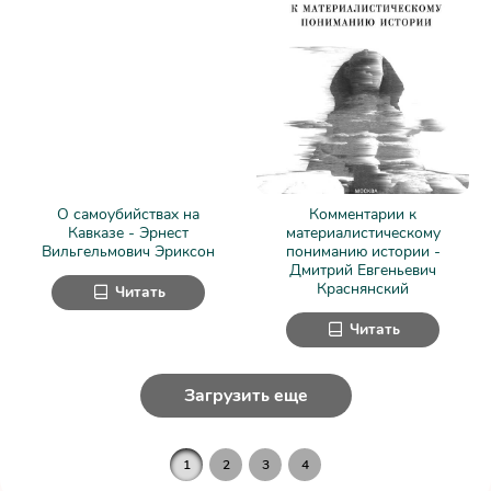
О самоубийствах на
Комментарии к
Кавказе - Эрнест
материалистическому
Вильгельмович Эриксон
пониманию истории -
Дмитрий Евгеньевич
Краснянский
Читать
Читать
Загрузить еще
1
2
3
4