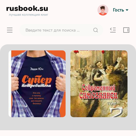
rusbook
.su
Гость
лучшая коллекция книг