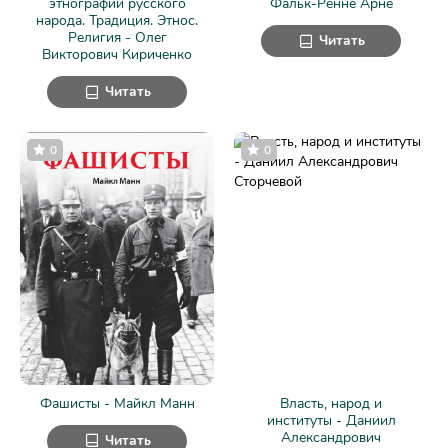
этнографии русского
Фальк-Рённе Арне
народа. Традиция. Этнос.
Религия - Олег
Читать
Викторович Кириченко
Читать
0
0
Фашисты - Майкл Манн
Власть, народ и
институты - Даниил
Александрович
Читать