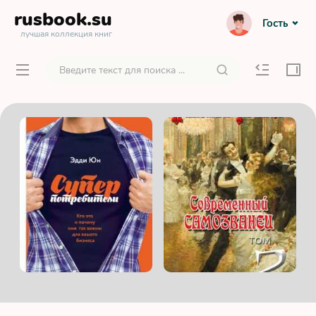
rusbook
.su
Гость
лучшая коллекция книг