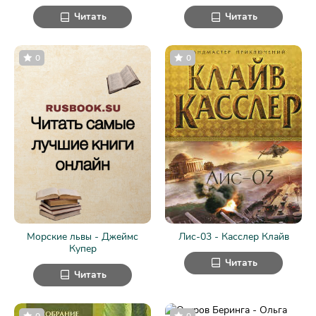
Читать
Читать
0
0
Морские львы - Джеймс
Лис-03 - Касслер Клайв
Купер
Читать
Читать
0
0