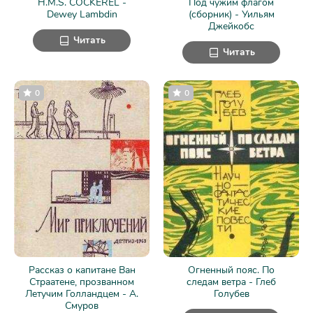
H.M.S. COCKEREL -
Под чужим флагом
Dewey Lambdin
(сборник) - Уильям
Джейкобс
Читать
Читать
0
0
Рассказ о капитане Ван
Огненный пояс. По
Страатене, прозванном
следам ветра - Глеб
Летучим Голландцем - А.
Голубев
Смуров