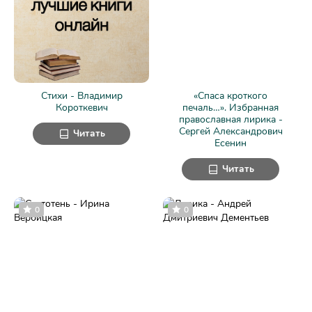
Стихи - Владимир
«Спаса кроткого
Короткевич
печаль…». Избранная
православная лирика -
Сергей Александрович
Читать
Есенин
Читать
0
0