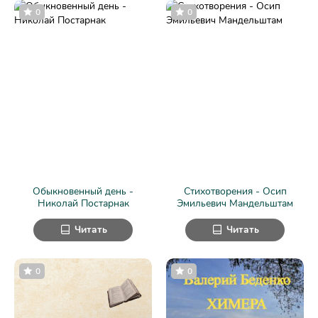
0
0
Обыкновенный день -
Стихотворения - Осип
Николай Постарнак
Эмильевич Мандельштам
Читать
Читать
0
0