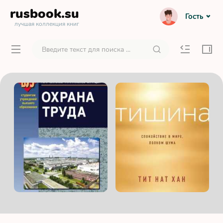
rusbook
.su
Гость
лучшая коллекция книг