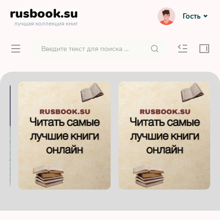
rusbook
.su
Гость
лучшая коллекция книг