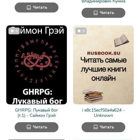
Владимирович Кумма
Читать
Читать
0
0
GHRPG: Лукавый бог
i e8c15ecf50a4a624 -
(т.1) - Саймон Грэй
Unknown
Читать
Читать