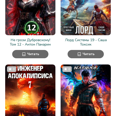
Не грози Дубровскому!
Лорд Системы 19 - Саша
Том 12 - Антон Панарин
Токсик
Читать
Читать
0
0