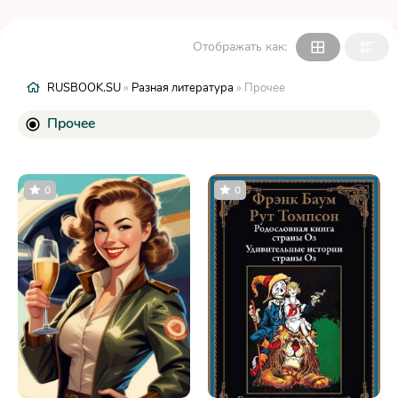
Отображать как:
RUSBOOK.SU
»
Разная литература
» Прочее
Прочее
0
0