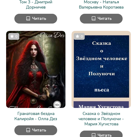
Том 3 - Дмитрий
Москву - Наталья
Дорничев
Валерьевна Коротаева
Читать
Читать
0
0
Гранатовая бездна
Сказка о Звёздном
Калиройя - Олла Дез
человеке и Полуночи -
Мария Хугистова
Читать
Читать