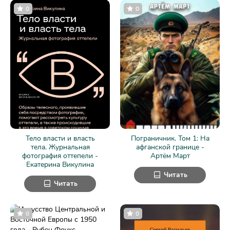
0
0
Тело власти и власть
Пограничник. Том 1: На
тела. Журнальная
афганской границе -
фотография оттепели -
Артём Март
Екатерина Викулина
Читать
Читать
0
0