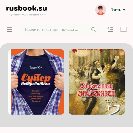
rusbook
.su
Гость
лучшая коллекция книг