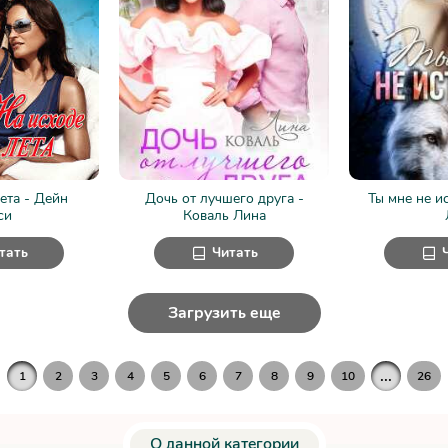
ета - Дейн
Дочь от лучшего друга -
Ты мне не и
си
Коваль Лина
тать
Читать
Загрузить еще
...
1
2
3
4
5
6
7
8
9
10
26
О данной категории