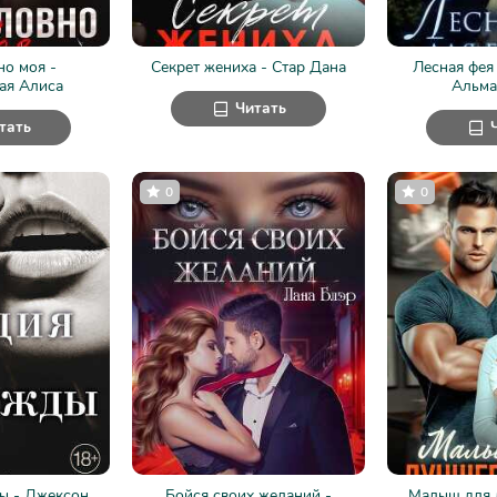
но моя -
Секрет жениха - Стар Дана
Лесная фея 
ая Алиса
Альма
Читать
тать
0
0
ы - Джексон
Бойся своих желаний -
Малыш для 