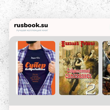
rusbook
.su
лучшая коллекция книг