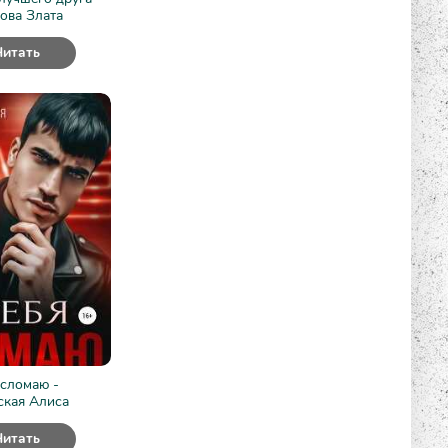
ова Злата
Читать
 сломаю -
ская Алиса
Читать