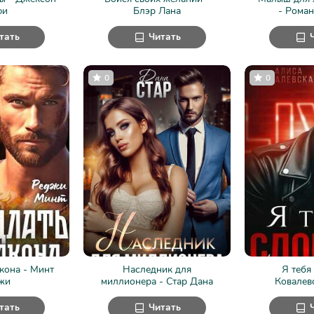
фи
Блэр Лана
- Роман
тать
Читать
0
0
кона - Минт
Наследник для
Я тебя
жи
миллионера - Стар Дана
Ковалев
тать
Читать