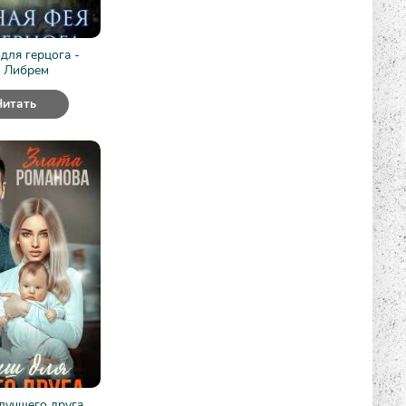
для герцога -
 Либрем
Читать
лучшего друга