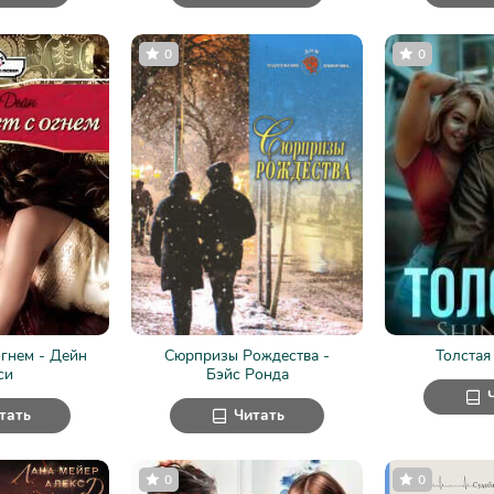
0
0
огнем - Дейн
Сюрпризы Рождества -
Толстая
си
Бэйс Ронда
тать
Читать
0
0