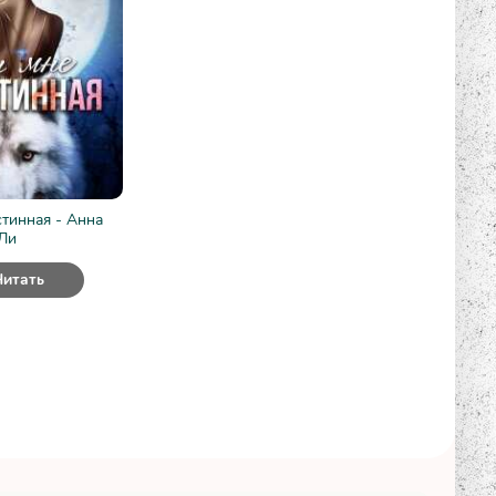
стинная - Анна
Ли
Читать