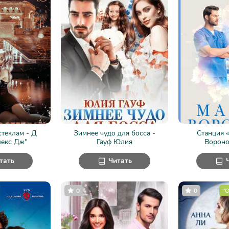
стеклам - Д
Зимнее чудо для босса -
Станция «
лекс Дж"
Гауф Юлия
Вороно
тать
Читать
0
0
"О