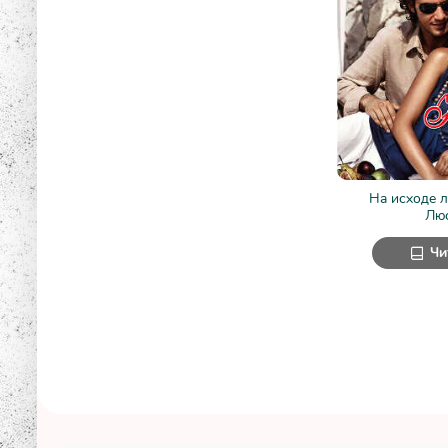
На исходе л
Лю
Чи