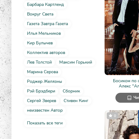
Барбара Картленд
Вокруг Света
Газета Завтра Газета
Илья Мельников
Кир Булычев
Коллектив авторов
Лев Толстой
Максим Горький
Марина Серова
Босиком по 
Роджер Желязны
Алекс "А
Рэй Брэдбери
Сборник
Чи
Сергей Зверев
Стивен Кинг
неизвестен Автор
0
Показать все теги