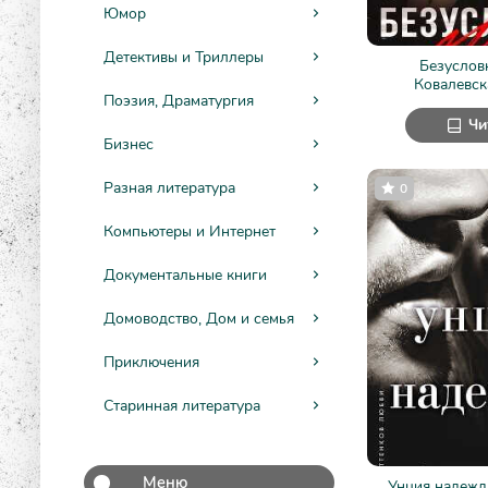
Юмор
Детективы и Триллеры
Безуслов
Ковалевск
Поэзия, Драматургия
Чи
Бизнес
Разная литература
0
Компьютеры и Интернет
Документальные книги
Домоводство, Дом и семья
Приключения
Старинная литература
Меню
Унция надежд