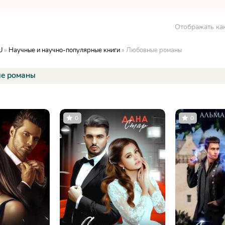
Отображать как
U
»
Научные и научно-популярные книги
» Любовные романы
е романы
0
0