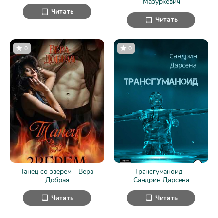
Мазуркевич
Читать
Читать
0
0
Танец со зверем - Вера
Трансгуманоид -
Добрая
Сандрин Дарсена
Читать
Читать