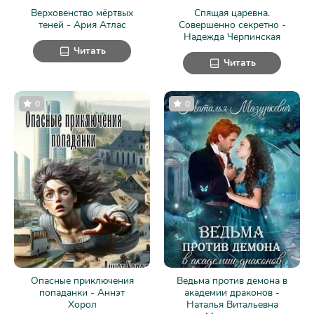
Верховенство мёртвых
Спящая царевна.
теней - Ария Атлас
Совершенно секретно -
Надежда Черпинская
Читать
Читать
0
0
Опасные приключения
Ведьма против демона в
попаданки - Аннэт
академии драконов -
Хорол
Наталья Витальевна