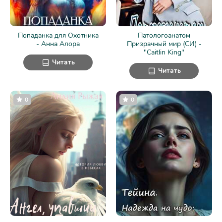
Попаданка для Охотника
Патологоанатом
- Анна Алора
Призрачный мир (СИ) -
"Caitlin King"
Читать
Читать
0
0