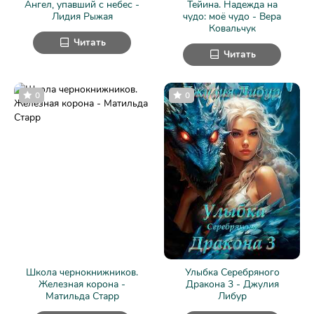
Ангел, упавший с небес -
Тейина. Надежда на
Лидия Рыжая
чудо: моё чудо - Вера
Ковальчук
Читать
Читать
0
0
Школа чернокнижников.
Улыбка Серебряного
Железная корона -
Дракона 3 - Джулия
Матильда Старр
Либур