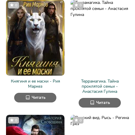
0
0
Княгиня и ее маски - Рия
Террамагика. Тайна
Маркез
проклятой семьи -
Анастасия Гулина
Читать
Читать
0
0