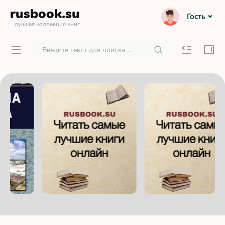
rusbook
.su
Гость
лучшая коллекция книг