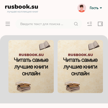
rusbook
.su
Гость
лучшая коллекция книг