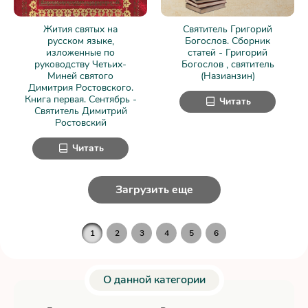
Жития святых на
Святитель Григорий
русском языке,
Богослов. Сборник
изложенные по
статей - Григорий
руководству Четьих-
Богослов , святитель
Миней святого
(Назианзин)
Димитрия Ростовского.
Книга первая. Сентябрь -
Читать
Святитель Димитрий
Ростовский
Читать
Загрузить еще
1
2
3
4
5
6
О данной категории