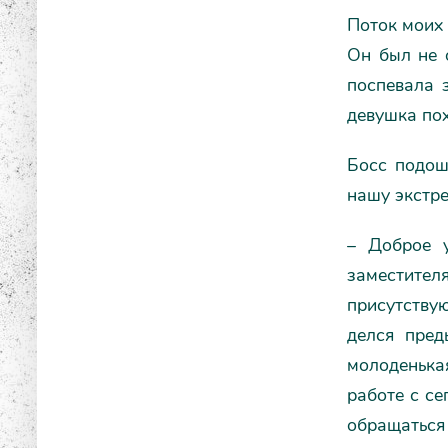
Поток моих
Он был не 
поспевала 
девушка по
Босс подош
нашу экстр
– Доброе у
заместителя
присутствую
делся пред
молоденька
работе с се
обращаться 