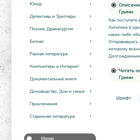
Юмор
Описание
Гримм
Детективы и Триллеры
Как поступите 
Ангелика в оди
Поэзия, Драматургия
каких-либо объ
Бизнес
Отправившись к
которому возни
Разная литература
Долгожданным 
Компьютеры и Интернет
Читать о
Гримм
Документальные книги
Домоводство, Дом и семья
Шрифт:
Приключения
Старинная литература
Меню