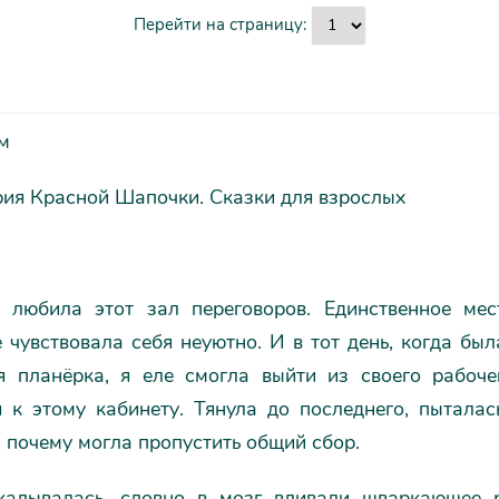
Перейти на страницу:
м
рия Красной Шапочки. Сказки для взрослых
 любила этот зал переговоров. Единственное ме
е чувствовала себя неуютно. И в тот день, когда бы
я планёрка, я еле смогла выйти из своего рабоче
я к этому кабинету. Тянула до последнего, пыталас
 почему могла пропустить общий сбор.
калывалась, словно в мозг вливали шваркающее 