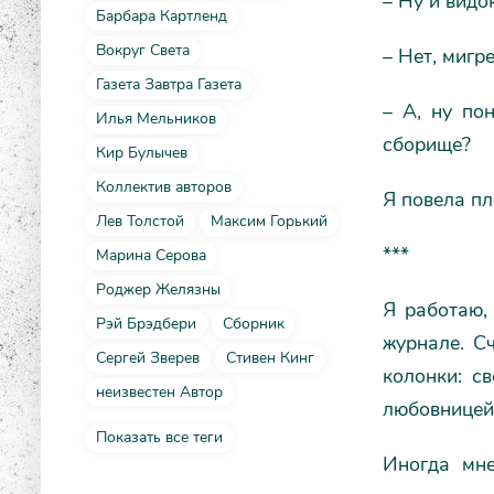
– Ну и видо
Барбара Картленд
Вокруг Света
– Нет, мигре
Газета Завтра Газета
– А, ну по
Илья Мельников
сборище?
Кир Булычев
Коллектив авторов
Я повела пл
Лев Толстой
Максим Горький
***
Марина Серова
Роджер Желязны
Я работаю,
Рэй Брэдбери
Сборник
журнале. С
Сергей Зверев
Стивен Кинг
колонки: с
неизвестен Автор
любовницей 
Показать все теги
Иногда мне