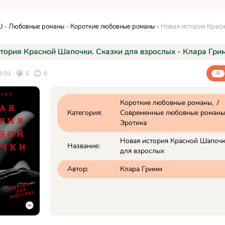
U
»
Любовные романы
»
Короткие любовные романы
» Новая история Красной Шапочки. Сказки 
тория Красной Шапочки. Сказки для взрослых - Клара Гри
8:01
5
0
0
Короткие любовные романы
/
Категория:
Современные любовные романы
Эротика
Новая история Красной Шапочк
Название:
для взрослых
Автор:
Клара Гримм