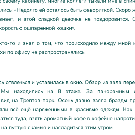
 своему кабинету, многие коллеги тыкали мне в спи
лись: «Недолго ей осталось быть фавориткой. Скоро
знает, и этой сладкой девочке не поздоровится. 
скоростью ошпаренной кошки».
кто-то и знал о том, что происходило между мной и
хи по офису не распространялись.
ь отвлечься и уставилась в окно. Обзор из зала пер
 Мы находились на 8 этаже. За панорамным о
 вид на Трептов-парк. Осень давно взяла бразды пр
ояли всё ещё наряженными в красивые одежды. Как 
аться туда, взять ароматный кофе в кофейне напроти
ь на пустую скамью и насладиться этим утром.