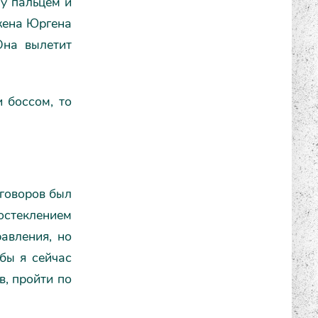
ну пальцем и
 жена Юргена
Она вылетит
 боссом, то
еговоров был
стеклением
авления, но
бы я сейчас
в, пройти по