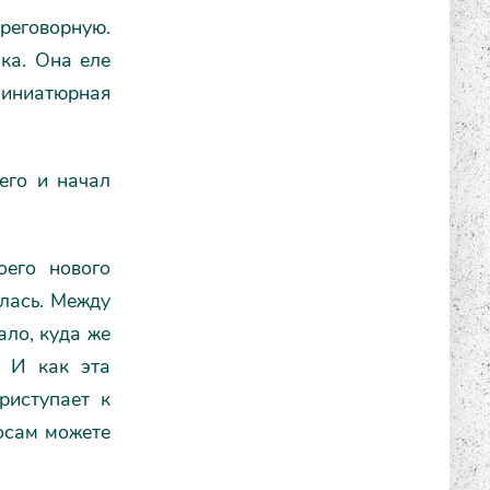
реговорную.
ка. Она еле
миниатюрная
его и начал
оего нового
улась. Между
ало, куда же
? И как эта
риступает к
росам можете