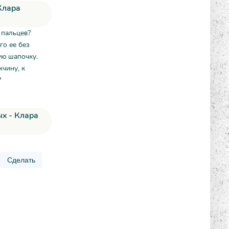
Клара
 пальцев?
го ее без
ую шапочку.
чину, к
?
ых - Клара
Сделать