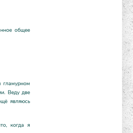
анное общее
м гламурном
и. Веду две
ещё являюсь
то, когда я