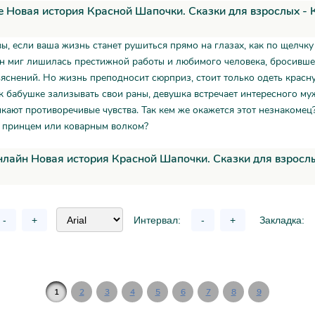
 Новая история Красной Шапочки. Сказки для взрослых - 
вы, если ваша жизнь станет рушиться прямо на глазах, как по щелчку
н миг лишилась престижной работы и любимого человека, бросивше
яснений. Но жизнь преподносит сюрприз, стоит только одеть красн
 бабушке зализывать свои раны, девушка встречает интересного муж
кают противоречивые чувства. Так кем же окажется этот незнакомец
принцем или коварным волком?
нлайн Новая история Красной Шапочки. Сказки для взросл
-
+
Интервал:
-
+
Закладка:
1
2
3
4
5
6
7
8
9