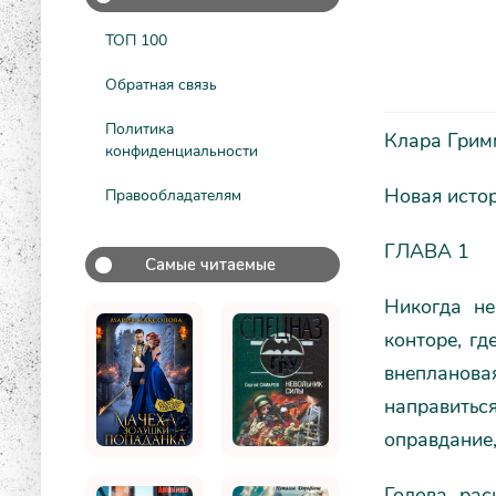
ТОП 100
Обратная связь
Политика
Клара Грим
конфиденциальности
Новая исто
Правообладателям
ГЛАВА 1
Самые читаемые
Никогда не
конторе, гд
внепланова
направитьс
оправдание,
Голова рас