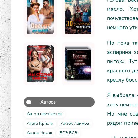
масло. Хо
почувствов
немного ути
Но пока та
аспирина, з
пыток». Ту
красного де
креслу босс
Я выбрала 
Авторы
хоть немног
Но мне сов
Автор неизвестен
рядом призе
Агата Кристи
Айзек Азимов
Антон Чехов
БСЭ БСЭ