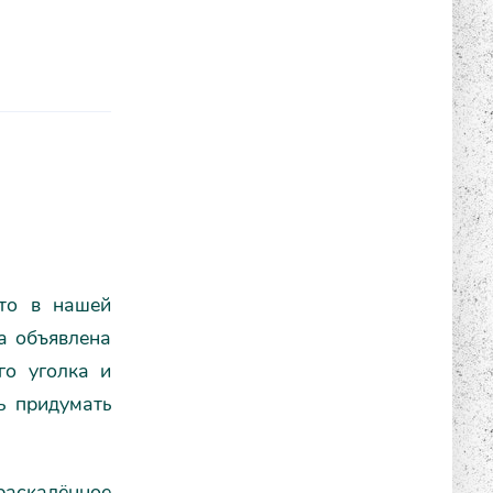
сто в нашей
ла объявлена
го уголка и
ь придумать
раскалённое