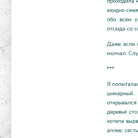
проходила к
ехидно смея
обо всём у
отсюда со 
Даже если 
молчал. Слу
***
Я попыталас
шикарный.
открывался
деревья ст
хотела вырв
аллее, сест