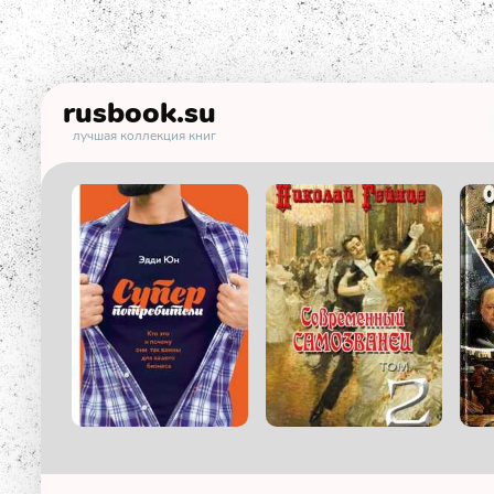
rusbook
.su
лучшая коллекция книг