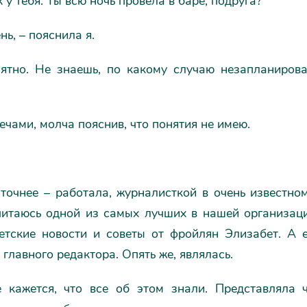
к у тебя. Ты всю ночь провела в баре, подруга?
нь, – пояснила я.
нятно. Не знаешь, по какому случаю незапланиров
ечами, молча пояснив, что понятия не имею.
 точнее – работала, журналисткой в очень известно
читаюсь одной из самых лучших в нашей организаци
ветские новости и советы от фройлян Элизабет. А 
главного редактора. Опять же, являлась.
 кажется, что все об этом знали. Представляла ч