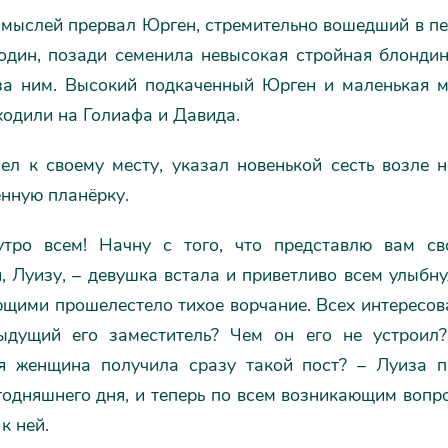
 мыслей прервал Юрген, стремительно вошедший в пе
один, позади семенила невысокая стройная блондин
за ним. Высокий подкаченный Юрген и маленькая 
ходили на Голиафа и Давида.
ел к своему месту, указал новенькой сесть возле н
енную планёрку.
тро всем! Начну с того, что представлю вам св
, Луизу, – девушка встала и приветливо всем улыбн
щими прошелестело тихое ворчание. Всех интересов
ыдущий его заместитель? Чем он его не устроил
я женщина получила сразу такой пост? – Луиза п
годняшнего дня, и теперь по всем возникающим воп
к ней.