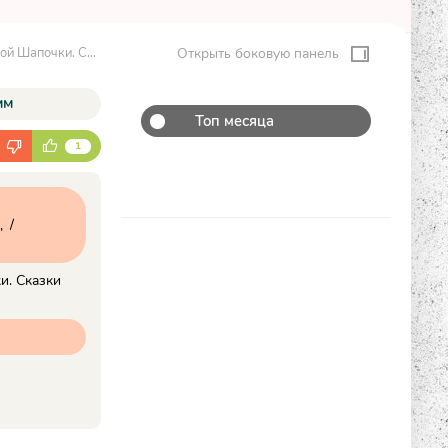
для взрослых - Клара Гримм
Открыть боковую панель
мм
Топ месяца
К
1
/
и. Сказки