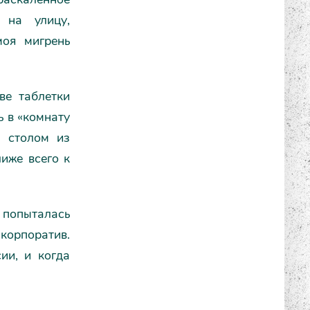
 на улицу,
моя мигрень
ве таблетки
ь в «комнату
м столом из
лиже всего к
 попыталась
 корпоратив.
ии, и когда