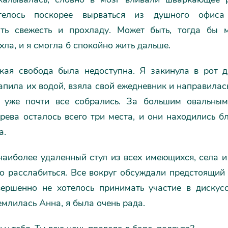
телось поскорее вырваться из душного офиса
ать свежесть и прохладу. Может быть, тогда бы 
хла, и я смогла б спокойно жить дальше.
кая свобода была недоступна. Я закинула в рот д
апила их водой, взяла свой ежедневник и направилас
т уже почти все собрались. За большим овальны
рева осталось всего три места, и они находились б
а.
наиболее удаленный стул из всех имеющихся, села и
о расслабиться. Все вокруг обсуждали предстоящий
ершенно не хотелось принимать участие в дискусс
млилась Анна, я была очень рада.