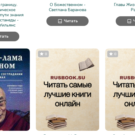
 границу.
О Божественном -
Главы Жиз
ическое
Светлана Баранова
Р
пути знания
станеды -
Читать
Уильямс
тать
0
0