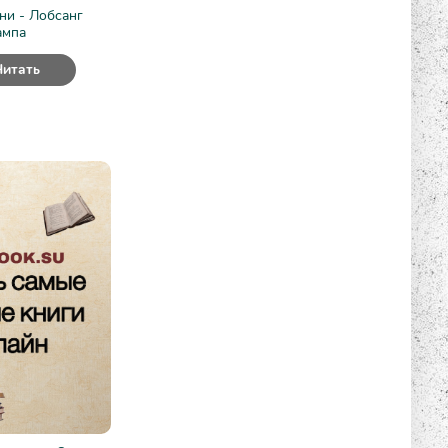
ни - Лобсанг
ампа
Читать