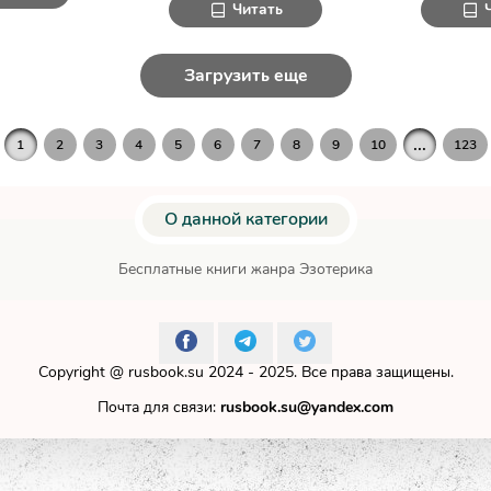
Читать
Загрузить еще
...
1
2
3
4
5
6
7
8
9
10
123
О данной категории
Бесплатные книги жанра Эзотерика
Copyright @
rusbook.su
2024 - 2025. Все права защищены.
Почта для связи:
rusbook.su@yandex.com