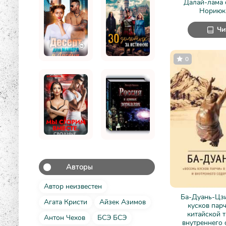
Далай-лама 
Нориюк
Чи
0
Авторы
Автор неизвестен
Ба-Дуань-Цзи
Агата Кристи
Айзек Азимов
кусков парч
китайской 
Антон Чехов
БСЭ БСЭ
внутреннего