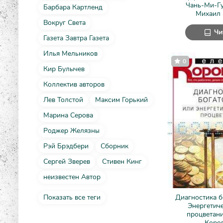
Чань-Ми-Гу
Барбара Картленд
Михаил 
Вокруг Света
Чи
Газета Завтра Газета
Илья Мельников
0
Кир Булычев
Коллектив авторов
Лев Толстой
Максим Горький
Марина Серова
Роджер Желязны
Рэй Брэдбери
Сборник
Сергей Зверев
Стивен Кинг
неизвестен Автор
Показать все теги
Диагностика б
Энергетич
процветани
Коро