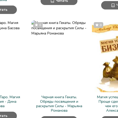
Читать
тать
0
0
Таро. Магия
Черная книга Гекаты.
Магия успеш
ия - Дина
Обряды посвящения и
Проще сдел
ова
раскрытия Силы - Марьяна
чем его
Романова
Алекса
тать