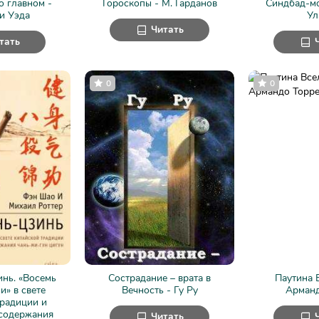
о главном -
Гороскопы - М. Гарданов
Синдбад-мо
и Уэда
Ул
Читать
тать
0
0
нь. «Восемь
Сострадание – врата в
Паутина 
и» в свете
Вечность - Гу Ру
Арманд
традиции и
 содержания
Читать