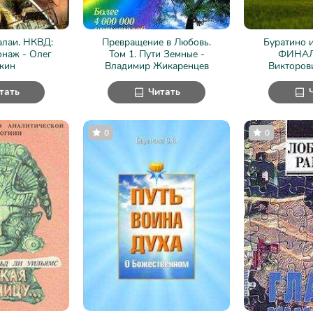
алаи. НКВД:
Превращение в Любовь.
Буратино и
онаж - Олег
Том 1. Пути Земные -
ФИНАЛ 
кин
Владимир Жикаренцев
Викторов
тать
Читать
0
0