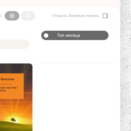
:
Открыть боковую панель
Топ месяца
К