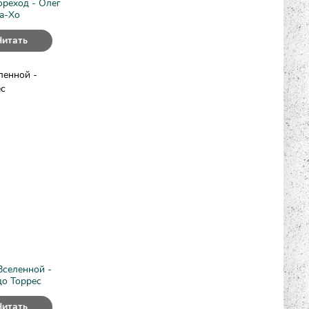
реход - Олег
а-Хо
Читать
Вселенной -
о Торрес
Читать