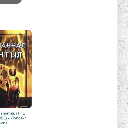
мантия. (THE
E) - Лобсанг
ампа