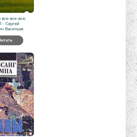
 все-все-все:
- Сергей
ич Васильев
Читать