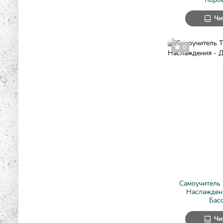
Чи
0
Самоучитель 
Наслажден
Бас
Чи