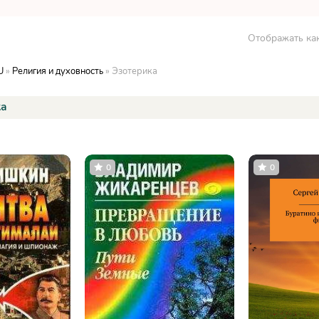
Отображать как
U
»
Религия и духовность
» Эзотерика
ка
0
0