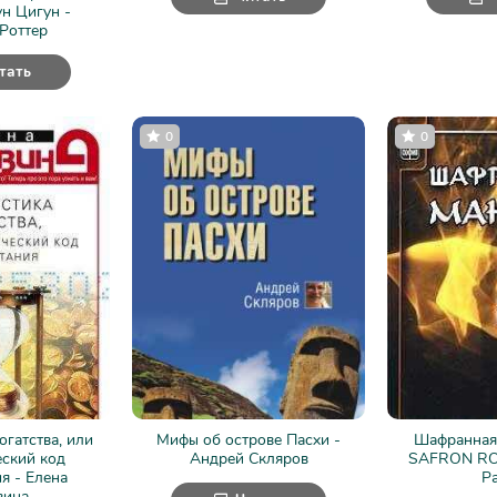
н Цигун -
Роттер
тать
0
0
огатства, или
Мифы об острове Пасхи -
Шафранная 
еский код
Андрей Скляров
SAFRON ROB
я - Елена
Р
вина