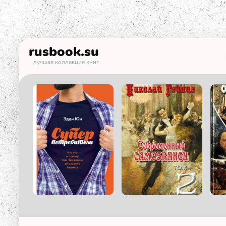
rusbook
.su
лучшая коллекция книг