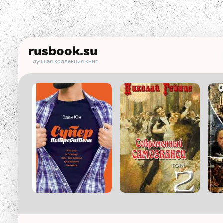
rusbook
.su
лучшая коллекция книг