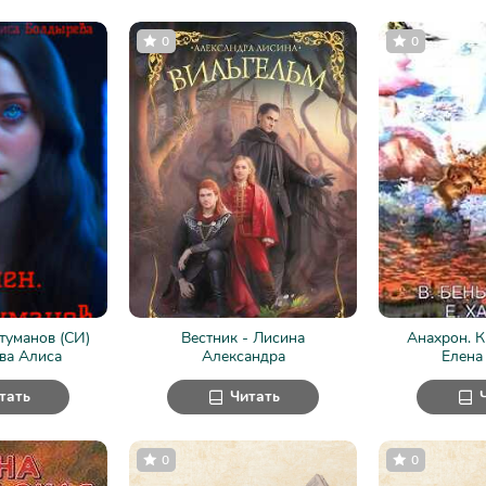
0
0
туманов (СИ)
Вестник - Лисина
Анахрон. К
ва Алиса
Александра
Елена
тать
Читать
0
0