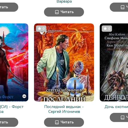
Варвара
тать
Читать
0
0
(СИ) - Форст
Последний ведьмак -
Дочь охотни
ра
Сергей Игоничев
тать
Читать