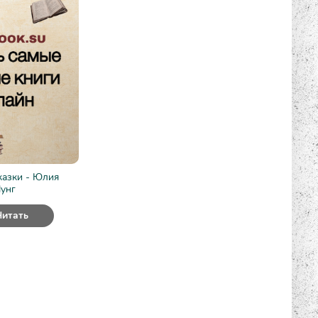
казки - Юлия
унг
Читать