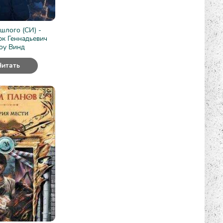
шлого (СИ) -
к Геннадьевич
оу Винд
Читать