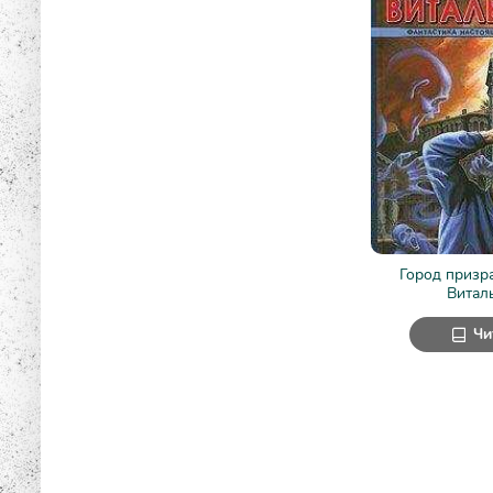
Город призр
Витал
Чи