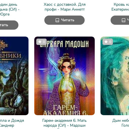
один день
Хаос с доставкой. Для
Кровь к
ьма (СИ) -
профи - Мари Аннетт
Екатерин
 Юрге
Читать
тать
0
0
пла и Дождя
Гарем-академия 6. Мать
Дым небе
Санднер
народа (СИ) - Мадоши
Гол