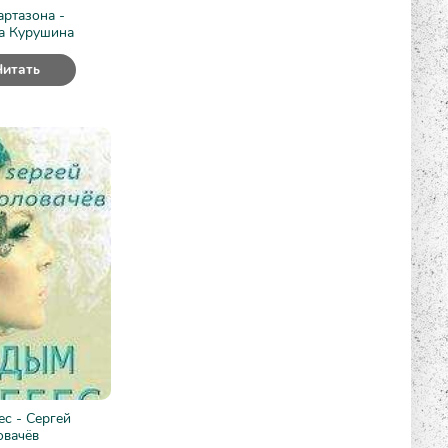
артазона -
а Курушина
Читать
с - Сергей
овачёв