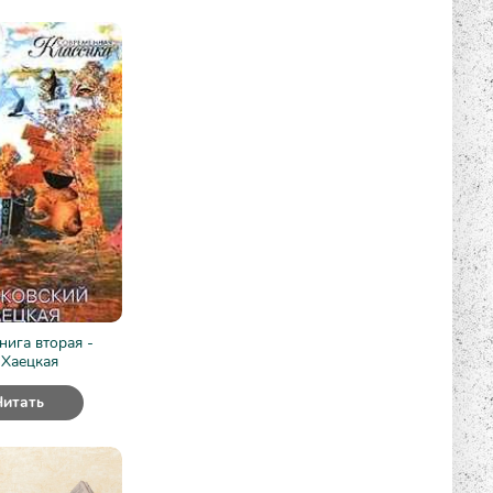
нига вторая -
 Хаецкая
Читать