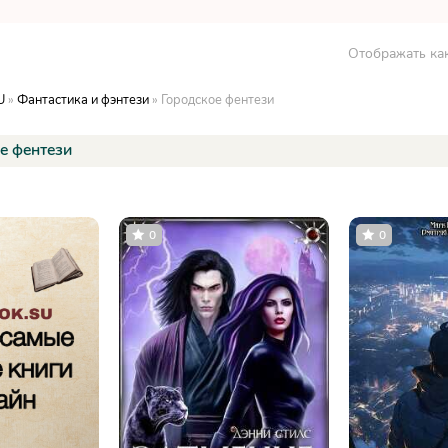
Отображать как
U
»
Фантастика и фэнтези
» Городское фентези
е фентези
0
0