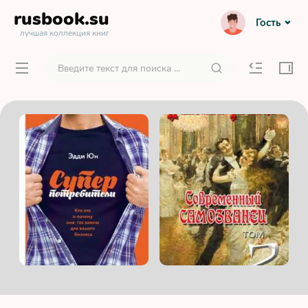
rusbook
.su
Гость
лучшая коллекция книг