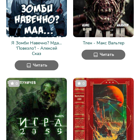
Я Зомби Навечно? Мда…
Тлен - Макс Вальтер
'Повезло'! - Алексей
Сказ
Читать
Читать
0
0