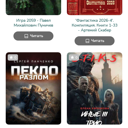
Игра 2059 - Павел
'Фантастика 2026-4'.
Михайлович Пуничев
Компиляция. Книги 1-33
- Артемий Скабер
Читать
Читать
0
0