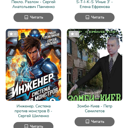
Пекло. Разлом - Сергей
S-T-I-K-S 'Иные 3' -
Анатольевич Панченко
Елена Ефремова
Читать
Читать
0
0
Инженер. Система
Зомби-Киев - Петр
против монстров 8 -
Семилетов
Сергей Шиленко
Читать
Читать