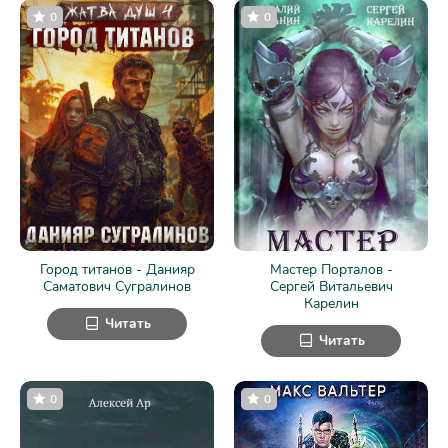
0
0
Город титанов - Данияр
Мастер Порталов -
Саматович Сугралинов
Сергей Витальевич
Карелин
Читать
Читать
0
0