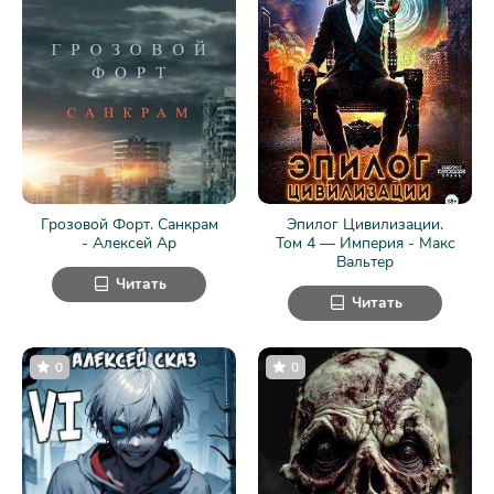
Грозовой Форт. Санкрам
Эпилог Цивилизации.
- Алексей Ар
Том 4 — Империя - Макс
Вальтер
Читать
Читать
0
0