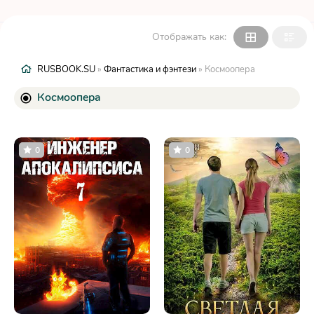
Отображать как:
RUSBOOK.SU
»
Фантастика и фэнтези
» Космоопера
Космоопера
0
0