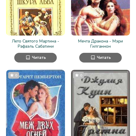
Лето Святого Мартина -
Мечта Дракона - Мэри
Рафаэль Сабатини
Гилганнон
Читать
Читать
0
0