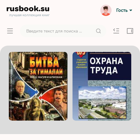
rusbook
.su
Гость
лучшая коллекция книг