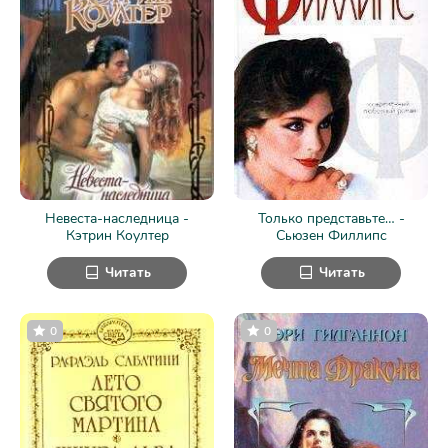
Невеста-наследница -
Только представьте… -
Кэтрин Коултер
Сьюзен Филлипс
Читать
Читать
0
0