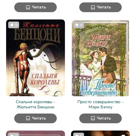
Читать
Читать
0
0
Спальня королевы -
Просто совершенство -
Жюльетта Бенцони
Мэри Бэлоу
Читать
Читать
0
0