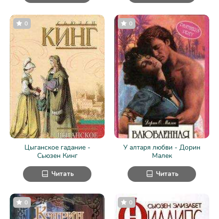
0
0
Цыганское гадание -
У алтаря любви - Дорин
Сьюзен Кинг
Малек
Читать
Читать
0
0