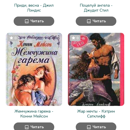
Приди, весна - Джил
Поцелуй ангела -
Лэндис
Джудит Стил
Читать
Читать
0
0
Жемчужина гарема -
Жар мечты - Кэтрин
Конни Мейсон
Сатклифф
Читать
Читать