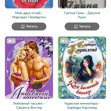
Меж двух огней -
Гретна-Грин - Джулия
Маргарет Пембертон
Куин
Читать
Читать
0
0
Любовный пасьянс -
Чудесная миниатюра -
Саманта Фостер
Барбара Картленд