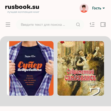
rusbook
.su
Гость
лучшая коллекция книг