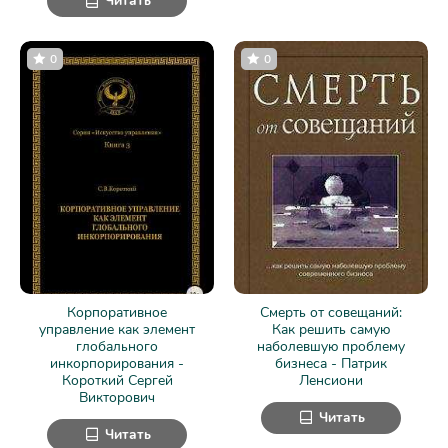
Читать
0
0
Корпоративное
Смерть от совещаний:
управление как элемент
Как решить самую
глобального
наболевшую проблему
инкорпорирования -
бизнеса - Патрик
Короткий Сергей
Ленсиони
Викторович
Читать
Читать