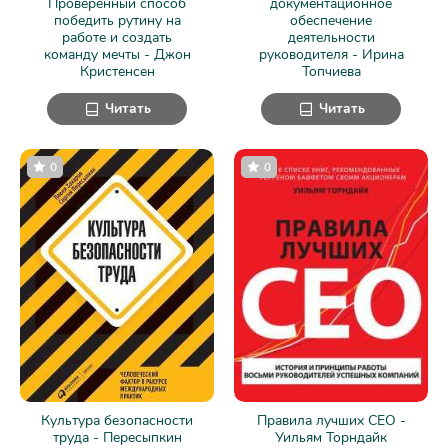
Проверенный способ
документационное
победить рутину на
обеспечение
работе и создать
деятельности
команду мечты - Джон
руководителя - Ирина
Кристенсен
Топчиева
Читать
Читать
0
0
Культура безопасности
Правила лучших CEO -
труда - Пересыпкин
Уильям Торндайк