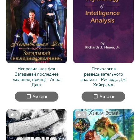
Неправильная фея.
Психология
Загадывай последнее
разведывательного
желание, принц! - Анна
анализа - Ричардс Дж.
Дант
Хойер, мл.
Читать
Читать
0
0