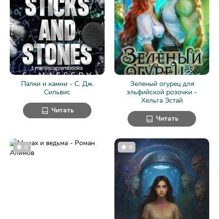
Палки и камни - С. Дж.
Зеленый огурец для
Сильвис
эльфийской розочки -
Хельга Эстай
Читать
Читать
0
0