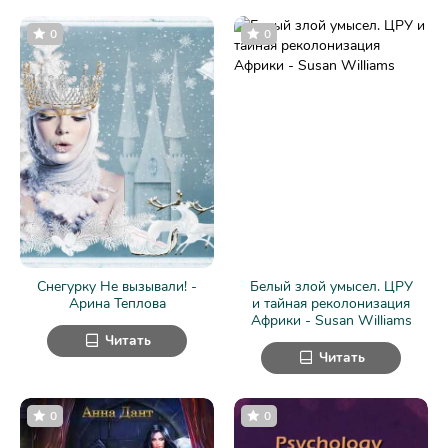
0
0
Снегурку Не вызывали! -
Белый злой умысел. ЦРУ
Арина Теплова
и тайная реколонизация
Африки - Susan Williams
Читать
Читать
0
0