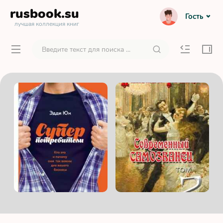
rusbook
.su
Гость
лучшая коллекция книг