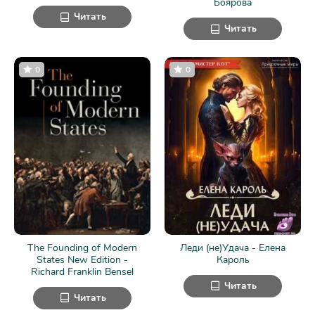
Боярова
Читать
Читать
0
0
The Founding of Modern
Леди (не)Удача - Елена
States New Edition -
Кароль
Richard Franklin Bensel
Читать
Читать