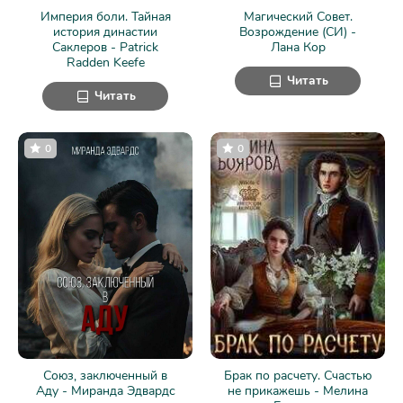
Империя боли. Тайная
Магический Совет.
история династии
Возрождение (СИ) -
Саклеров - Patrick
Лана Кор
Radden Keefe
Читать
Читать
0
0
Союз, заключенный в
Брак по расчету. Счастью
Аду - Миранда Эдвардс
не прикажешь - Мелина