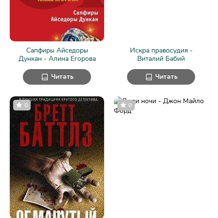
Сапфиры Айседоры
Искра правосудия -
Дункан - Алина Егорова
Виталий Бабий
Читать
Читать
0
0