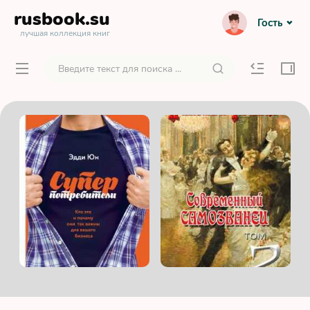
rusbook
.su
Гость
лучшая коллекция книг