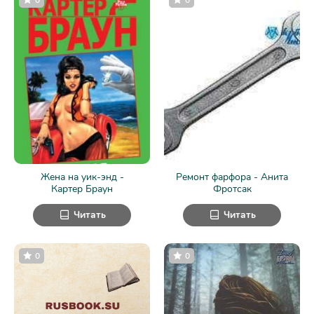
Жена на уик-энд -
Ремонт фарфора - Анита
Картер Браун
Фротсак
Читать
Читать
0
0