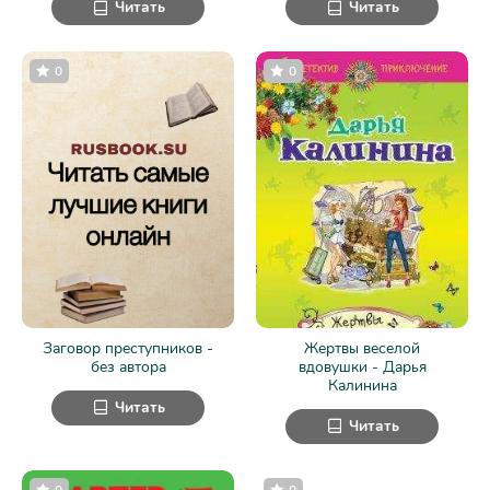
Читать
Читать
0
0
Заговор преступников -
Жертвы веселой
без автора
вдовушки - Дарья
Калинина
Читать
Читать
0
0