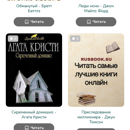
Обманутый - Бретт
Люди ночи - Джон
Баттлз
Майло Форд
Читать
Читать
0
0
Скрюченный домишко -
Преследование
Агата Кристи
миллионера - Джун
Томсон
Читать