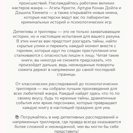
происшествий. Наслаждайтесь работами великих
мастеров жанра — Агаты Кристи, Артура Конан Дойла и
Дэшила Хэммета — а также открывайте новые имена,
которые мастерски ведут вас по лабиринтам
криминальных историй и психологических игр.
Детективы и триллеры — это не только захватывающие
истории, но и настоящие испытания для вашего разума.
В этих книгах вам предстоит разгадать тайны, найти
скрытые улики и пережить каждый момент вместе с
героями, которые идут по следам преступления или
сталкиваются с опасностью лицом к лицу. Читая такие
книги, вы никогда не сможете предсказать, что
произойдет дальше, ведь неожиданные повороты
сюжета держат в напряжении до самой последней
страницы.
От классических расследований до психологических
триллеров — мы собрали лучшие произведения для
всех любителей жанра. Каждый найдет здесь что-то по
своему вкусу, будь то мрачные тайны, драматичные
события или яркие персонажи, которые превращают
каждую книгу в настоящий праздник для ума.
📚 Погружайтесь в мир детективных расследований и
напряженных триллеров, где правда всегда оказывается
более сложной и неожиданной, чем вы могли бы себе
представить!