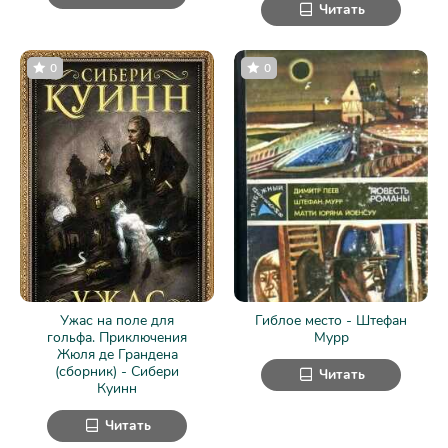
Читать
0
0
Ужас на поле для
Гиблое место - Штефан
гольфа. Приключения
Мурр
Жюля де Грандена
(сборник) - Сибери
Читать
Куинн
Читать