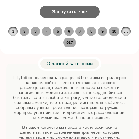
Загрузить еще
...
1
2
3
4
5
6
7
8
9
10
917
О данной категории
🕵️‍♂️ Добро пожаловать в раздел «Детективы и Триллеры»
на нашем сайте — место, где захватывающие
расследования, неожиданные повороты сюжета и
напряженные моменты заставят ваше сердце биться
быстрее. Если вы любите интригу, умные головоломки и
сильные эмоции, то этот раздел именно для вас! Здесь
собраны лучшие произведения, которые погружают в
мир преступлений, тайн и драматичных расследований,
где каждый шаг может быть решающим.
В нашем каталоге вы найдете как классические
детективы, так и современные триллеры, которые
увлекут вас в мир сложных загадок и мистических