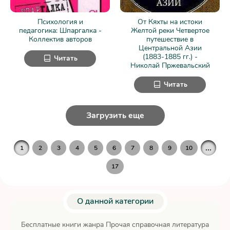
Психология и
От Кяхты на истоки
педагогика: Шпаргалка -
Желтой реки Четвертое
Коллектив авторов
путешествие в
Центральной Азии
(1883-1885 гг.) -
Читать
Николай Пржевальский
Читать
Загрузить еще
...
1
2
3
4
5
6
7
8
9
10
17
О данной категории
Бесплатные книги жанра Прочая справочная литература