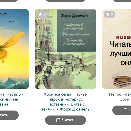
0
0
ка) Часть 5 -
Хроника семьи Паскье:
Непрочитан
ксимилиан
Гаврский нотариус.
Юрий 
евич
Наставники. Битва с
тенями. - Жорж Дюамель
тать
Читать