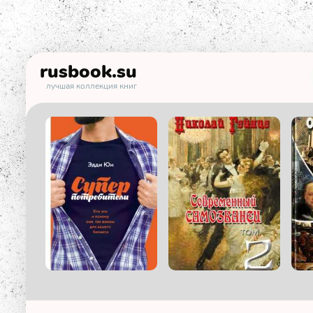
rusbook
.su
лучшая коллекция книг