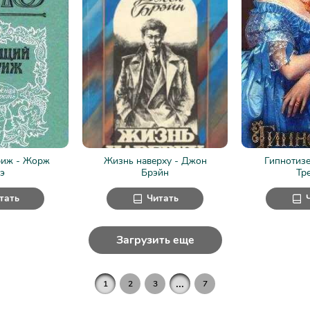
риж - Жорж
Жизнь наверху - Джон
Гипнотизе
э
Брэйн
Тр
тать
Читать
Загрузить еще
...
1
2
3
7