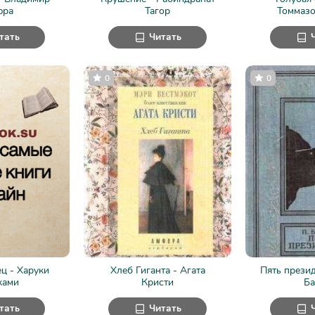
юра
Тагор
Томмазо
тать
Читать
0
0
ец - Харуки
Хлеб Гиганта - Агата
Пять презид
ками
Кристи
Ба
тать
Читать