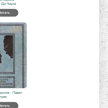
 Ди Чаула
Читать
ентов - Павел
гряк
Читать