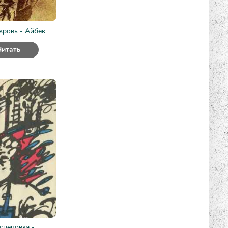
кровь - Айбек
Читать
спецовка -