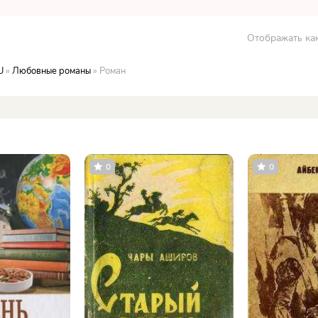
Отображать как
U
»
Любовные романы
» Роман
0
0