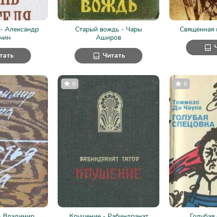
 - Александр
Старый вождь - Чары
Священная 
чин
Аширов
тать
Читать
0
0
 - Владимир
Крушение - Рабиндранат
Голубая 