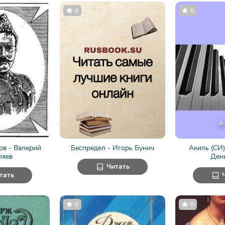
0
0
ов - Валерий
Беспредел - Игорь Бунич
Акиль (СИ)
ляев
Ден
Читать
тать
0
0