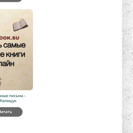
ные письма -
Калещук
Читать