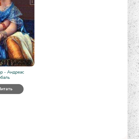
р - Андреас
ебаль
Читать