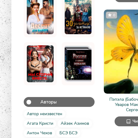
0
Пэпэла (Бабоч
Авторы
Уваров Ма
Серге
Автор неизвестен
Чи
Агата Кристи
Айзек Азимов
Антон Чехов
БСЭ БСЭ