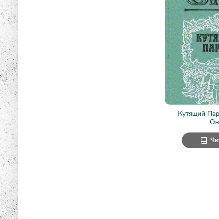
Кутящий Па
Он
Чи