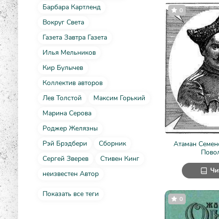
Барбара Картленд
0
Вокруг Света
Газета Завтра Газета
Илья Мельников
Кир Булычев
Коллектив авторов
Лев Толстой
Максим Горький
Марина Серова
Роджер Желязны
Рэй Брэдбери
Сборник
Атаман Семен
Пово
Сергей Зверев
Стивен Кинг
Чи
неизвестен Автор
Показать все теги
0