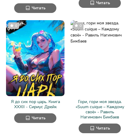
Читать
Читать
0
0
Я до сих пор царь. Книга
Гори, гори моя звезда.
XXXII - Сириус Дрейк
«Suum cuique – Каждому
своё» - Равиль
Нагимович Бикбаев
Читать
Читать