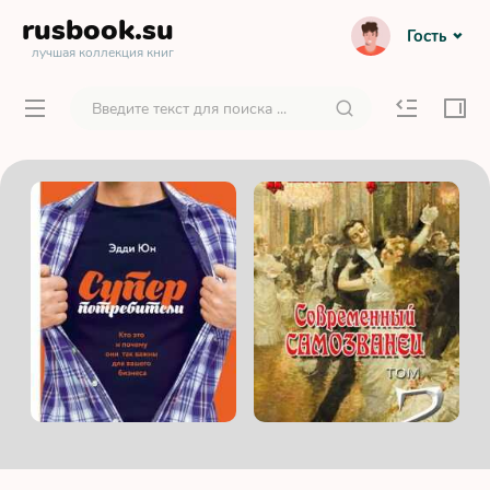
rusbook
.su
Гость
лучшая коллекция книг