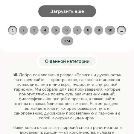
Загрузить еще
...
1
2
3
4
5
6
7
8
9
10
174
О данной категории
🕊 Добро пожаловать в раздел «Религия и духовность»
на нашем сайте — пространство, где книги становятся
путеводителями в мир веры, мудрости и внутренней
гармонии. Мы собрали для вас произведения, которые
помогут глубже понять суть религиозных учений,
философских концепций и практик, а также найти
ответы на важнейшие вопросы жизни. В этом разделе
вы найдете книги, которые освещают путь к
самопознанию, духовному просветлению и гармонии с
собой и окружающим миром.
Наши книги охватывают широкий спектр религиозных и
духовных традиций — от христианства, ислама и