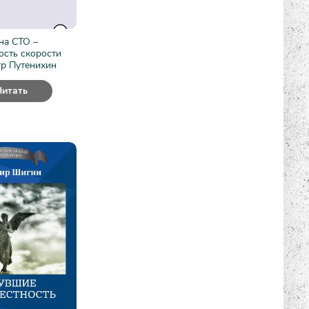
на СТО –
ость скорости
тр Путенихин
Читать