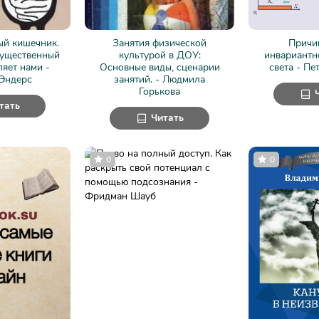
ый кишечник.
Занятия физической
Причи
гущественный
культурой в ДОУ:
инвариантн
ляет нами -
Основные виды, сценарии
света - Пе
Эндерс
занятий. - Людмила
Горькова
тать
Читать
0
0