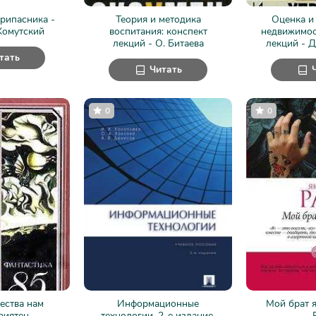
рипасника -
Теория и методика
Оценка и
Хомутский
воспитания: конспект
недвижимос
лекций - О. Битаева
лекций - 
тать
Читать
0
0
ества нам
Информационные
Мой брат я
иятен... -
технологии. 2-е издание.