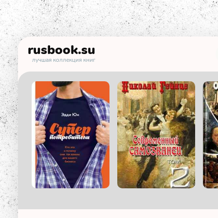
rusbook
.su
лучшая коллекция книг