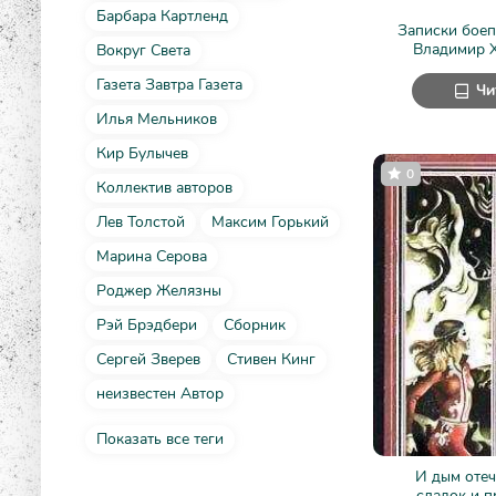
Барбара Картленд
Записки боеп
Владимир 
Вокруг Света
Газета Завтра Газета
Чи
Илья Мельников
Кир Булычев
0
Коллектив авторов
Лев Толстой
Максим Горький
Марина Серова
Роджер Желязны
Рэй Брэдбери
Сборник
Сергей Зверев
Стивен Кинг
неизвестен Автор
Показать все теги
И дым отеч
сладок и пр