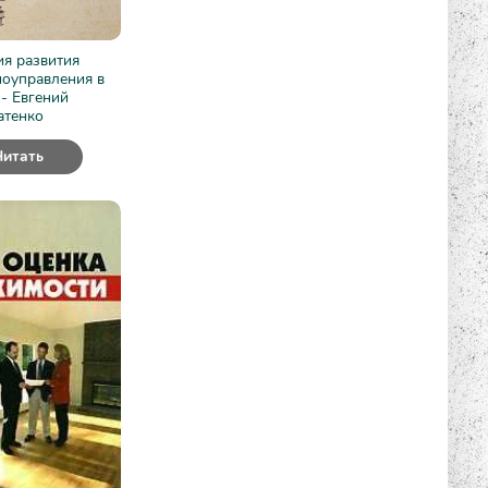
я развития
моуправления в
- Евгений
атенко
Читать