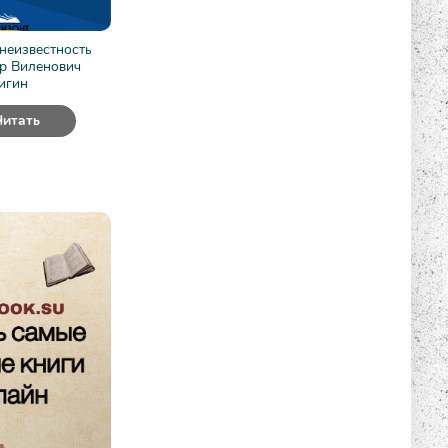
неизвестность
р Виленович
игин
Читать