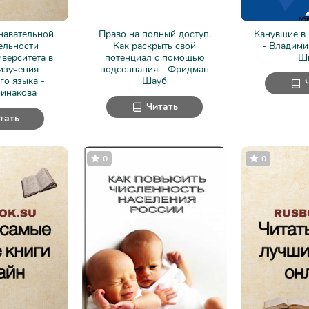
навательной
Право на полный доступ.
Канувшие в 
ельности
Как раскрыть свой
- Владими
иверситета в
потенциал с помощью
Ш
изучения
подсознания - Фридман
го языка -
Шауб
Минакова
Читать
тать
0
0