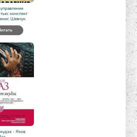
 управление
тью: конспект
Денис Шевчук
Читать
кудза - Яков
Раз