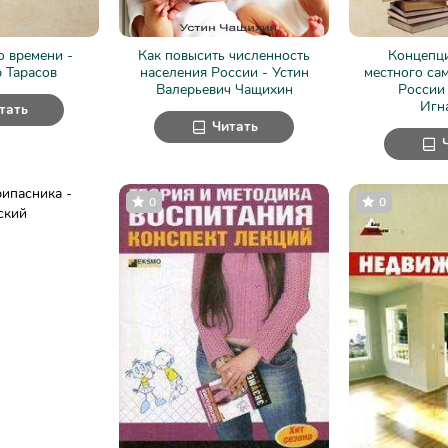
 времени -
Как повысить численность
Концепци
 Тарасов
населения России - Устин
местного са
Валерьевич Чащихин
России 
Игн
тать
Читать
0
0