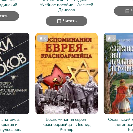
одинский
Учебное пособие - Алексей
Денисов
тать
Читать
0
0
 знатоков:
Воспоминания еврея-
Славянский 
ткрытия и
красноармейца - Леонид
летописи
пульсаров. -
Котляр
Ба