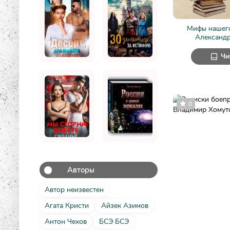
Мифы нашего
Александр
Чи
0
Авторы
Автор неизвестен
Агата Кристи
Айзек Азимов
Антон Чехов
БСЭ БСЭ