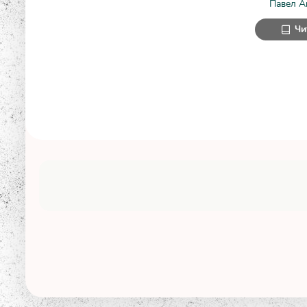
Павел А
Чи