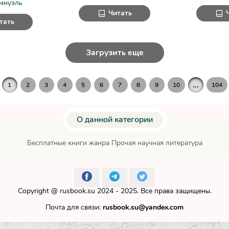
мнуэль
Читать
тать
Загрузить еще
...
1
2
3
4
5
6
7
8
9
10
104
О данной категории
Бесплатные книги жанра Прочая научная литература
Copyright @
rusbook.su
2024 - 2025. Все права защищены.
Почта для связи:
rusbook.su@yandex.com