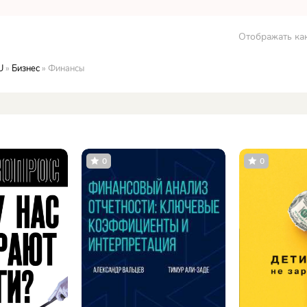
Отображать как
U
»
Бизнес
» Финансы
ы
0
0