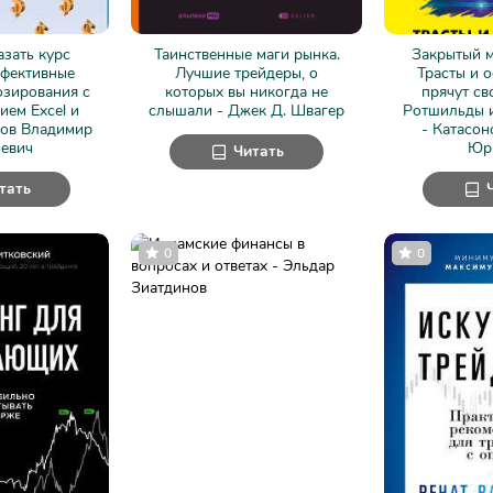
азать курс
Таинственные маги рынка.
Закрытый м
ффективные
Лучшие трейдеры, о
Трасты и 
озирования с
которых вы никогда не
прячут св
ием Excel и
слышали - Джек Д. Швагер
Ротшильды 
ков Владимир
- Катасон
иевич
Юр
Читать
тать
0
0