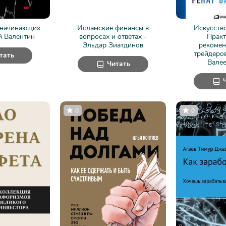
 начинающих
Исламские финансы в
Искусство
й Валентин
вопросах и ответах -
Практ
Эльдар Зиатдинов
рекомен
трейдеров
тать
Валее
Читать
0
0