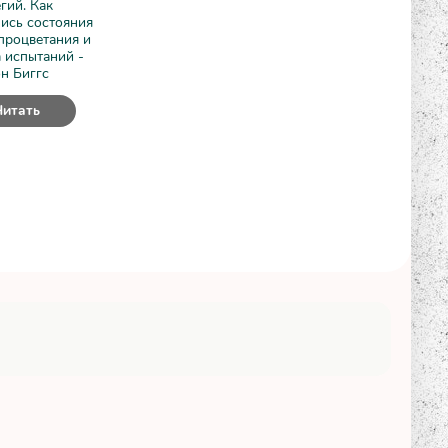
гий. Как
ись состояния
процветания и
 испытаний -
н Биггс
Читать