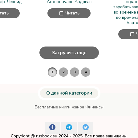
афт Леонид
Антонопулос Андреас
страте
зарабатывал
во времена 
тать
Читать
во времена
Барто
Загрузить еще
1
2
3
4
О данной категории
Бесплатные книги жанра Финансы
Copyright @
rusbook.su
2024 - 2025. Все права защищены.