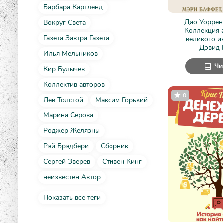
Барбара Картленд
Дао Уоррен
Вокруг Света
Коллекция 
Газета Завтра Газета
великого и
Дэвид 
Илья Мельников
Чи
Кир Булычев
Коллектив авторов
0
Лев Толстой
Максим Горький
Марина Серова
Роджер Желязны
Рэй Брэдбери
Сборник
Сергей Зверев
Стивен Кинг
неизвестен Автор
Показать все теги