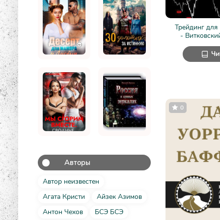
Трейдинг для
- Витковски
Чи
0
Авторы
Автор неизвестен
Агата Кристи
Айзек Азимов
Антон Чехов
БСЭ БСЭ