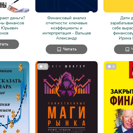
ирают деньги?
Финансовый анализ
Дети д
ны финансов
отчетности: ключевые
зарабатыва
н Юрьевич
коэффициенты и
себе вырас
онов
интерпретация - Вальцев
финансову
Александр
Ирина 
тать
Читать
0
0