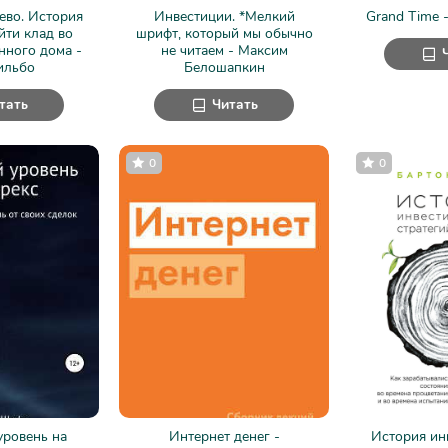
ево. История
Инвестиции. *Мелкий
Grand Time 
айти клад во
шрифт, который мы обычно
нного дома -
не читаем - Максим
ильбо
Белошапкин
тать
Читать
0
0
уровень на
Интернет денег -
История ин