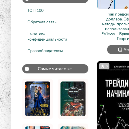
ТОП 100
Как предск
доллара. Э
Обратная связь
методы прогн
использован
Политика
EViews - Брю
Георг
конфиденциальности
Чи
Правообладателям
0
Самые читаемые