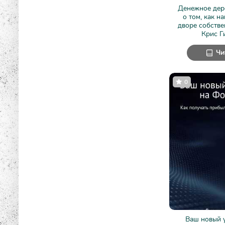
Денежное дер
о том, как н
дворе собстве
Крис Г
Чи
0
Ваш новый 