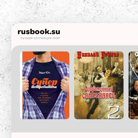
rusbook
.su
лучшая коллекция книг