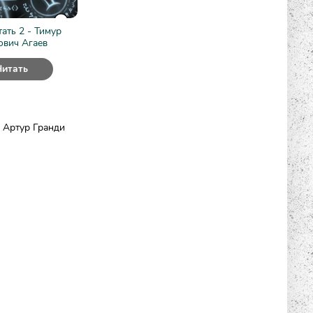
ать 2 - Тимур
вич Агаев
Читать