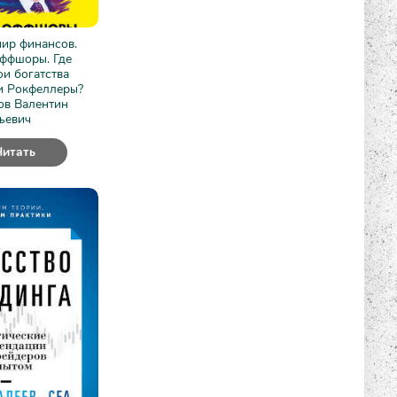
ир финансов.
оффшоры. Где
ои богатства
и Рокфеллеры?
ов Валентин
ьевич
Читать