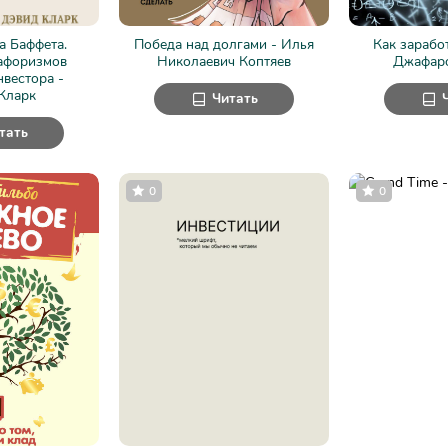
а Баффета.
Победа над долгами - Илья
Как заработ
афоризмов
Николаевич Коптяев
Джафаро
нвестора -
Кларк
Читать
тать
0
0