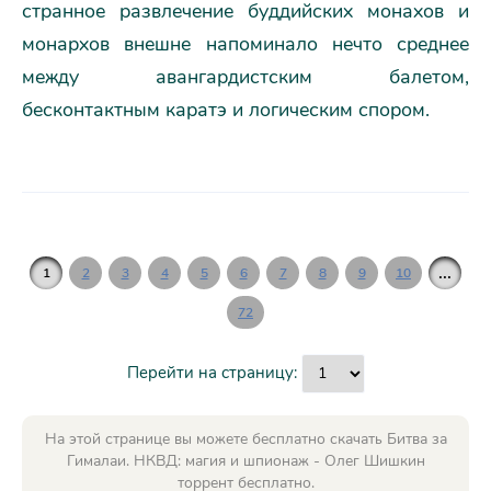
странное развлечение буддийских монахов и
монархов внешне напоминало нечто среднее
между авангардистским балетом,
бесконтактным каратэ и логическим спором.
...
1
2
3
4
5
6
7
8
9
10
72
Перейти на страницу:
На этой странице вы можете бесплатно скачать Битва за
Гималаи. НКВД: магия и шпионаж - Олег Шишкин
торрент бесплатно.