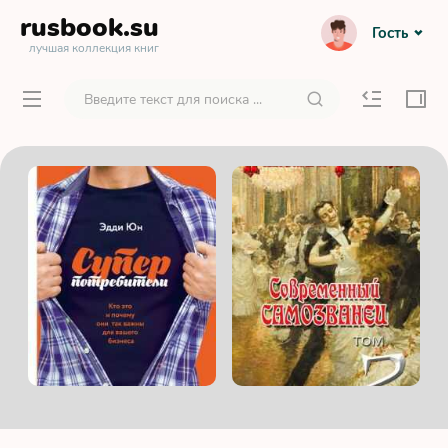
rusbook
.su
Гость
лучшая коллекция книг