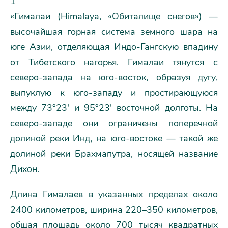
1
«Гималаи (Himalaya, «Обиталище снегов») —
высочайшая горная система земного шара на
юге Азии, отделяющая Индо-Гангскую впадину
от Тибетского нагорья. Гималаи тянутся с
северо-запада на юго-восток, образуя дугу,
выпуклую к юго-западу и простирающуюся
между 73°23′ и 95°23′ восточной долготы. На
северо-западе они ограничены поперечной
долиной реки Инд, на юго-востоке — такой же
долиной реки Брахмапутра, носящей название
Дихон.
Длина Гималаев в указанных пределах около
2400 километров, ширина 220–350 километров,
общая площадь около 700 тысяч квадратных