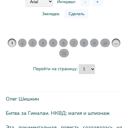
Интервал:
-
+
Закладка:
Сделать
...
1
2
3
4
5
6
7
8
9
10
72
Перейти на страницу:
Олег Шишкин
Битва за Гималаи. НКВД: магия и шпионаж
Эта документальная повесть создавалась на