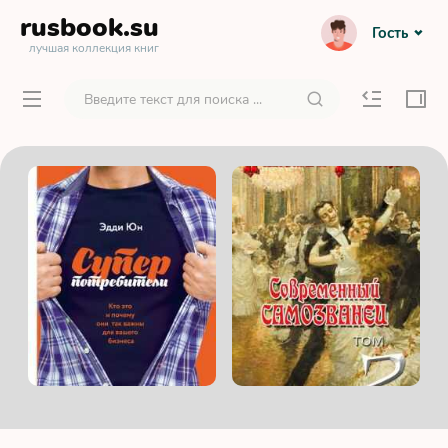
rusbook
.su
Гость
лучшая коллекция книг