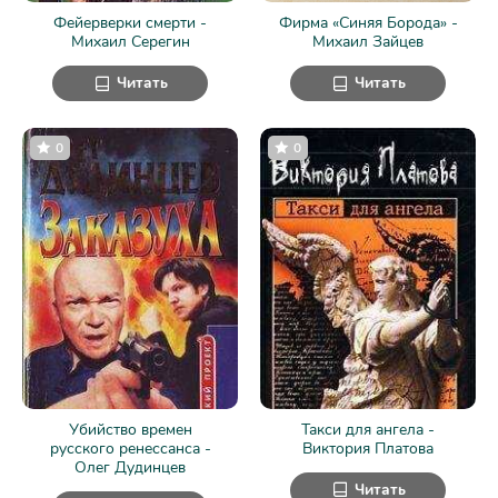
Фейерверки смерти -
Фирма «Синяя Борода» -
Михаил Серегин
Михаил Зайцев
Читать
Читать
0
0
Убийство времен
Такси для ангела -
русского ренессанса -
Виктория Платова
Олег Дудинцев
Читать