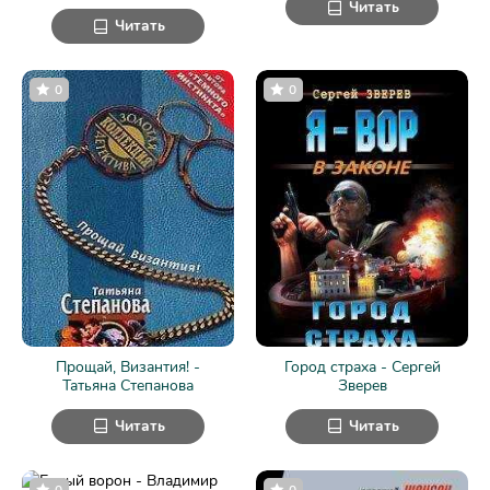
Читать
Читать
0
0
Прощай, Византия! -
Город страха - Сергей
Татьяна Степанова
Зверев
Читать
Читать
0
0