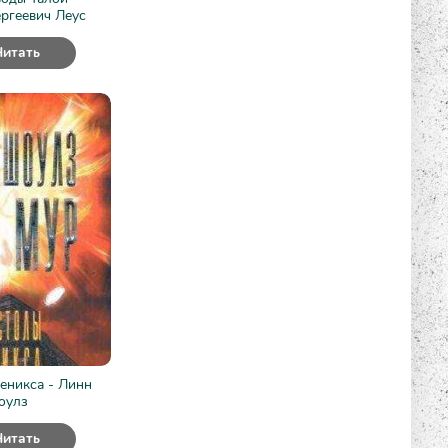
ргеевич Леус
Читать
еникса - Линн
оулз
Читать