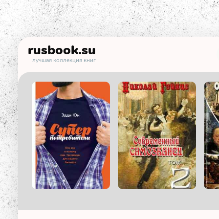
rusbook
.su
лучшая коллекция книг