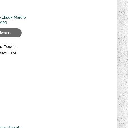
- Джон Майло
орд
Читать
оды Талой -