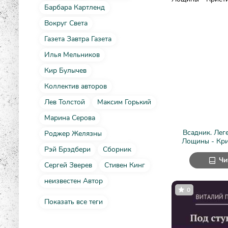
Барбара Картленд
Вокруг Света
Газета Завтра Газета
Илья Мельников
Кир Булычев
Коллектив авторов
Лев Толстой
Максим Горький
Марина Серова
Всадник. Лег
Роджер Желязны
Лощины - Кри
Рэй Брэдбери
Сборник
Чи
Сергей Зверев
Стивен Кинг
неизвестен Автор
0
Показать все теги