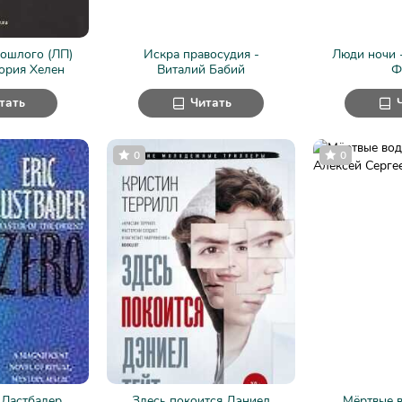
ошлого (ЛП)
Искра правосудия -
Люди ночи 
тория Хелен
Виталий Бабий
Ф
тать
Читать
0
0
 Ластбадер
Здесь покоится Дэниел
Мёртвые в