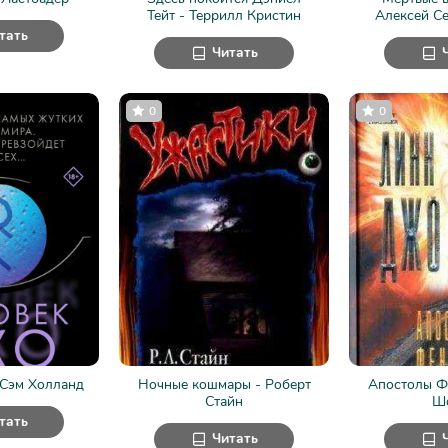
Тейт - Террилл Кристин
Алексей Се
тать
Читать
0
0
 Сэм Холланд
Ночные кошмары - Роберт
Апостолы Ф
Стайн
Ш
тать
Читать