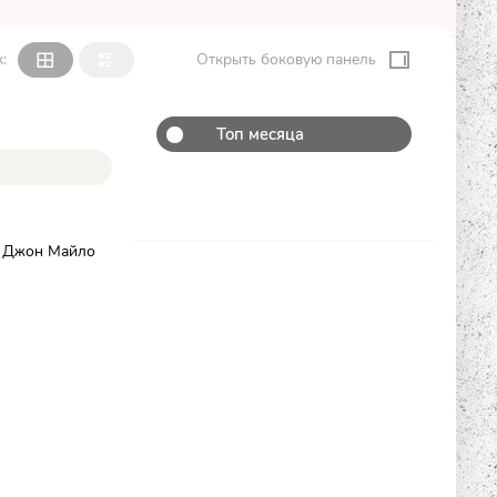
:
Открыть боковую панель
Топ месяца
К