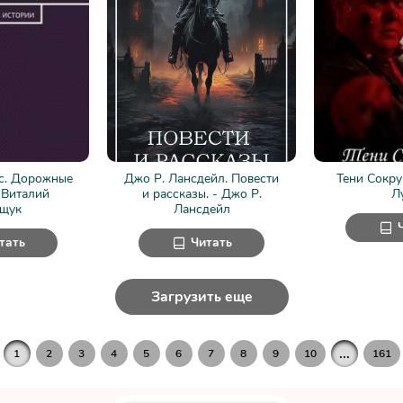
ес. Дорожные
Джо Р. Лансдейл. Повести
Тени Сокру
 Виталий
и рассказы. - Джо Р.
Л
щук
Лансдейл
тать
Читать
Загрузить еще
...
1
2
3
4
5
6
7
8
9
10
161