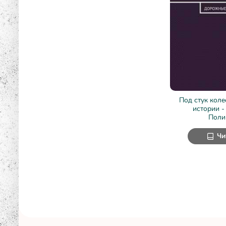
Под стук кол
истории -
Поли
Чи