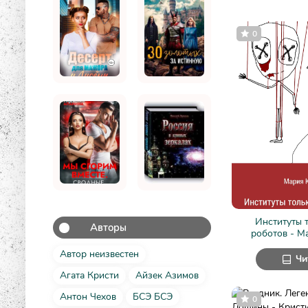
0
Институты 
Авторы
роботов - М
Автор неизвестен
Чи
Агата Кристи
Айзек Азимов
Антон Чехов
БСЭ БСЭ
0