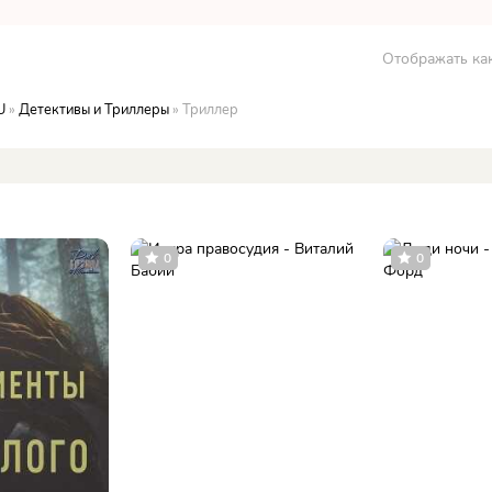
Отображать как
U
»
Детективы и Триллеры
» Триллер
0
0