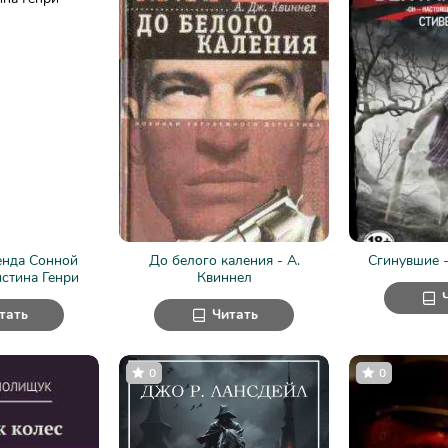
енда Сонной
До белого каления - А.
Сгинувшие -
стина Генри
Квиннел
тать
Читать
0
0