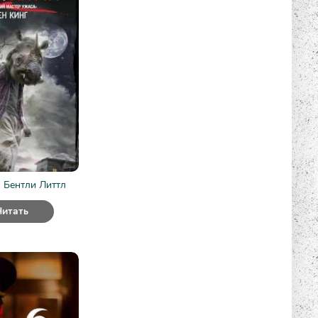
 Бентли Литтл
Читать