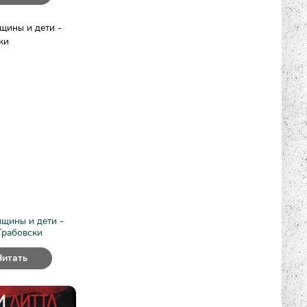
щины и дети -
Грабовски
Читать