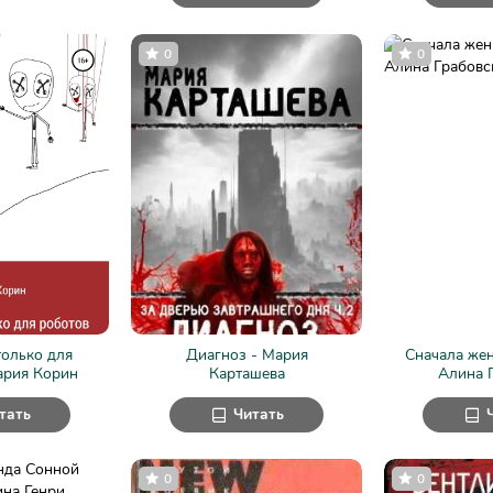
0
0
только для
Диагноз - Мария
Сначала жен
ария Корин
Карташева
Алина 
тать
Читать
0
0