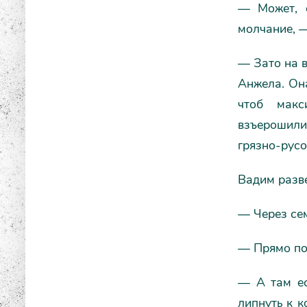
— Может, 
молчание, 
— Зато на в
Анжела. Она
чтоб макс
взъерошили
грязно-русо
Вадим разве
— Через се
— Прямо по 
— А там ес
липнуть к к