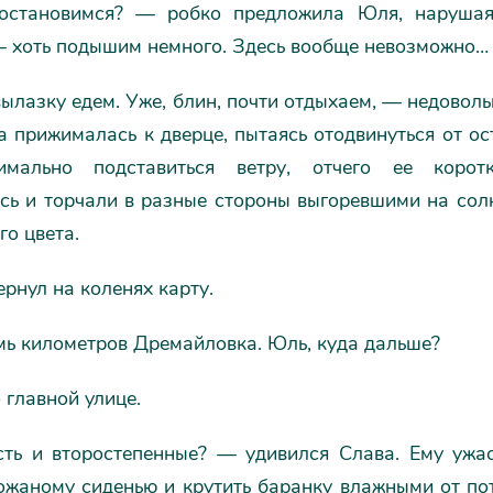
остановимся? — робко предложила Юля, нарушая
— хоть подышим немного. Здесь вообще невозможно…
ылазку едем. Уже, блин, почти отдыхаем, — недовол
 прижималась к дверце, пытаясь отодвинуться от ос
имально подставиться ветру, отчего ее корот
сь и торчали в разные стороны выгоревшими на сол
го цвета.
рнул на коленях карту.
мь километров Дремайловка. Юль, куда дальше?
главной улице.
ть и второстепенные? — удивился Слава. Ему ужа
ожаному сиденью и крутить баранку влажными от по