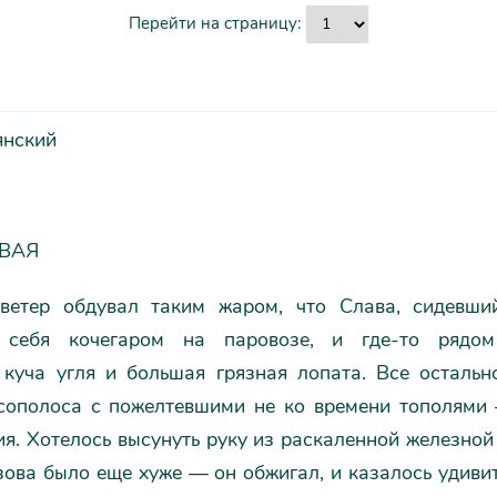
Перейти на страницу:
янский
РВАЯ
ветер обдувал таким жаром, что Слава, сидевши
л себя кочегаром на паровозе, и где-то рядом
 куча угля и большая грязная лопата. Все осталь
есополоса с пожелтевшими не ко времени тополями
я. Хотелось высунуть руку из раскаленной железной
зова было еще хуже — он обжигал, и казалось удиви