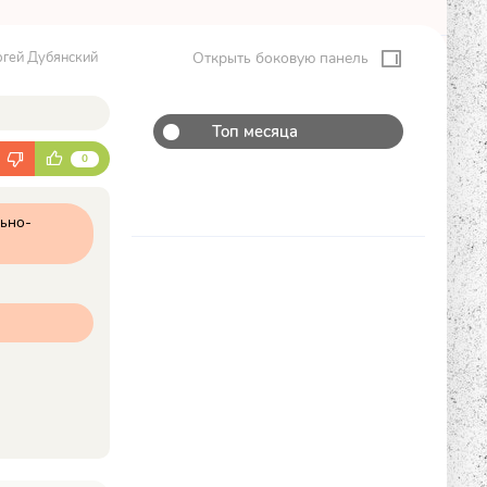
ргей Дубянский
Открыть боковую панель
Топ месяца
К
0
ьно-