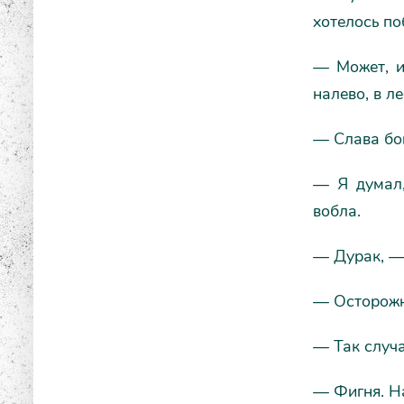
хотелось по
— Может, и
налево, в л
— Слава бог
— Я думал,
вобла.
— Дурак, — 
— Осторожно
— Так случ
— Фигня. Н