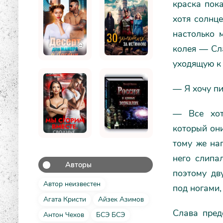
краска пок
хотя солнц
настолько 
колея — Сла
уходящую к 
— Я хочу пи
— Все хот
который они
тому же наг
него слипа
Авторы
поэтому дв
Автор неизвестен
под ногами,
Агата Кристи
Айзек Азимов
Слава пред
Антон Чехов
БСЭ БСЭ