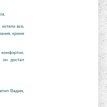
тя.
 хотели все,
лания, кроме
 комфортно.
, он достал
ветил Вадим,