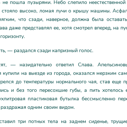
а не пошла пузырями. Небо слепило неестественной 
е стояло высоко, ломая лучи о крышу машины. Асфал
мягким, что сзади, наверное, должна была оставать
ва даже представлял ее, хотя смотрел вперед, на пу
горизонту.
ть, — раздался сзади капризный голос.
ят, — назидательно ответил Слава. Апельсиновы
 купили на выезде из города, оказался мерзким сам
релся до температуры нормального чая, став еще п
лись и без того пересохшие губы, а пить хотелось 
ухлитровая пластиковая бутылка бессмысленно пер
 раздражая одним своим видом.
ставил три потных тела на заднем сиденье, трущи