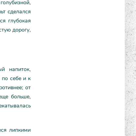
голубизной,
ьт сделался
ся глубокая
стую дорогу,
й напиток,
 по себе и к
ротивнее; от
еще больше,
екатывалась
еся липкими