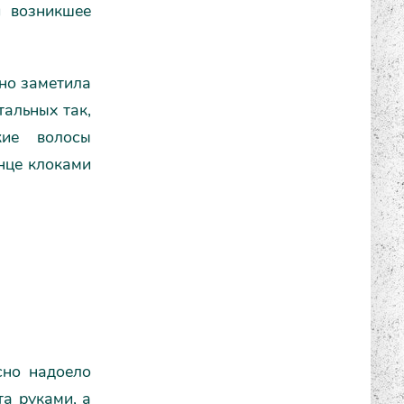
 возникшее
ьно заметила
тальных так,
кие волосы
нце клоками
сно надоело
та руками, а