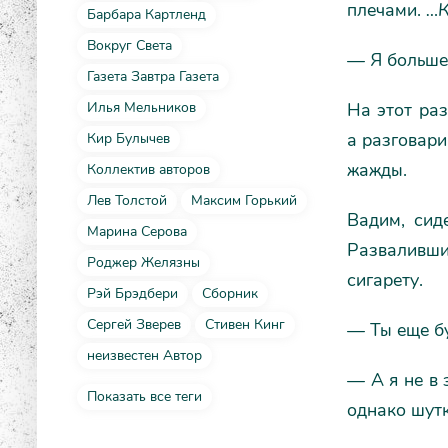
плечами.
…К
Барбара Картленд
Вокруг Света
— Я больше 
Газета Завтра Газета
На этот раз
Илья Мельников
а разговари
Кир Булычев
жажды.
Коллектив авторов
Лев Толстой
Максим Горький
Вадим, сид
Марина Серова
Разваливши
Роджер Желязны
сигарету.
Рэй Брэдбери
Сборник
Сергей Зверев
Стивен Кинг
— Ты еще бу
неизвестен Автор
— А я не в 
Показать все теги
однако шутк