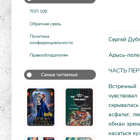
ТОП 100
Обратная связь
Политика
Сергей Дуб
конфиденциальности
Арысь-поле
Правообладателям
ЧАСТЬ ПЕ
Самые читаемые
Встречный 
чувствова
скрывалась
асфальт, л
обман зрени
касаться ку