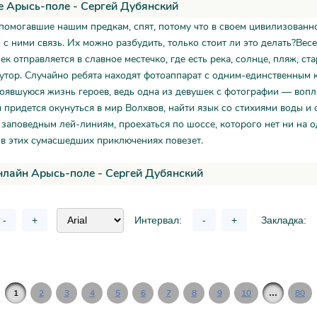
 Арысь-поле - Сергей Дубянский
помогавшие нашим предкам, спят, потому что в своем цивилизованн
 с ними связь. Их можно разбудить, только стоит ли это делать?Вес
к отправляется в славное местечко, где есть река, солнце, пляж, ст
тор. Случайно ребята находят фотоаппарат с одним-единственным к
тоявшуюся жизнь героев, ведь одна из девушек с фотографии — воп
м придется окунуться в мир Волхвов, найти язык со стихиями воды и 
 заповедным лей-линиям, проехаться по шоссе, которого нет ни на о
 в этих сумасшедших приключениях повезет.
нлайн Арысь-поле - Сергей Дубянский
-
+
Интервал:
-
+
Закладка:
...
1
2
3
4
5
6
7
8
9
10
80