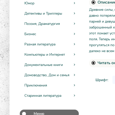
Описание
Юмор
Древние силы, 
Детективы и Триллеры
давно потеряли
парней и девуше
Поэзия, Драматургия
заброшенный ху
этот ломает ус
Бизнес
поля. Теперь и
Разная литература
прогуляться по
далеко не всем
Компьютеры и Интернет
Читать о
Документальные книги
Домоводство, Дом и семья
Шрифт:
Приключения
Старинная литература
Меню