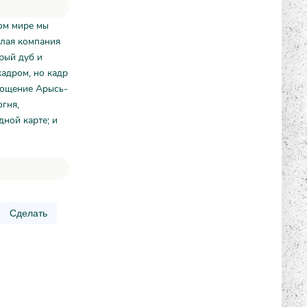
ом мире мы
елая компания
арый дуб и
адром, но кадр
лощение Арысь-
огня,
дной карте; и
Сделать