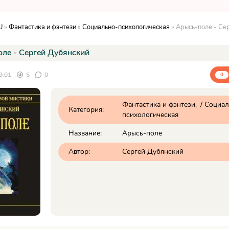
U
»
Фантастика и фэнтези
»
Социально-психологическая
» Арысь-поле - Се
ле - Сергей Дубянский
9:01
5
0
0
Фантастика и фэнтези
/
Социал
Категория:
психологическая
Название:
Арысь-поле
Автор:
Сергей Дубянский