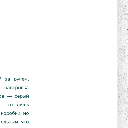
й за рулем,
 наверняка
ное — серый
 — это лишь
 коробки, но
тельным, что