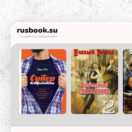
rusbook
.su
лучшая коллекция книг