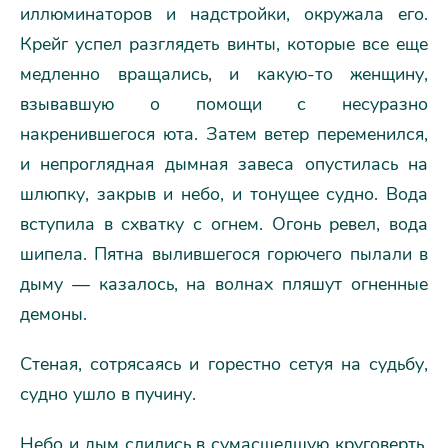
иллюминаторов и надстройки, окружала его.
Крейг успел разглядеть винты, которые все еще
медленно вращались, и какую-то женщину,
взывавшую о помощи с несуразно
накренившегося юта. Затем ветер переменился,
и непроглядная дымная завеса опустилась на
шлюпку, закрыв и небо, и тонущее судно. Вода
вступила в схватку с огнем. Огонь ревел, вода
шипела. Пятна вылившегося горючего пылали в
дыму — казалось, на волнах пляшут огненные
демоны.
Стеная, сотрясаясь и горестно сетуя на судьбу,
судно ушло в пучину.
Небо и дым слились в сумасшедшую круговерть,