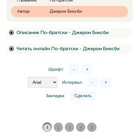
Название:
По-братски
Автор:
Джером Биксби
Описание По-братски - Джером Биксби
Читать онлайн По-братски - Джером Биксби
Шрифт:
-
+
Интервал:
-
+
Закладка:
Сделать
1
2
3
4
5