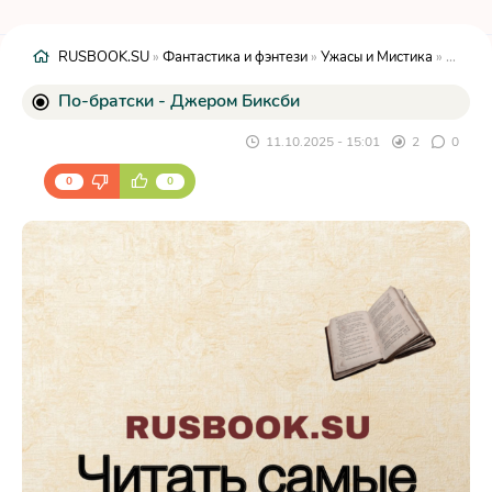
RUSBOOK.SU
»
Фантастика и фэнтези
»
Ужасы и Мистика
» По-братски - Джером Биксби
По-братски - Джером Биксби
11.10.2025 - 15:01
2
0
0
0