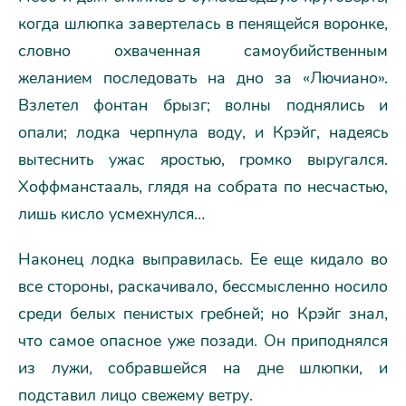
когда шлюпка завертелась в пенящейся воронке,
словно охваченная самоубийственным
желанием последовать на дно за «Лючиано».
Взлетел фонтан брызг; волны поднялись и
опали; лодка черпнула воду, и Крэйг, надеясь
вытеснить ужас яростью, громко выругался.
Хоффманстааль, глядя на собрата по несчастью,
лишь кисло усмехнулся…
Наконец лодка выправилась. Ее еще кидало во
все стороны, раскачивало, бессмысленно носило
среди белых пенистых гребней; но Крэйг знал,
что самое опасное уже позади. Он приподнялся
из лужи, собравшейся на дне шлюпки, и
подставил лицо свежему ветру.