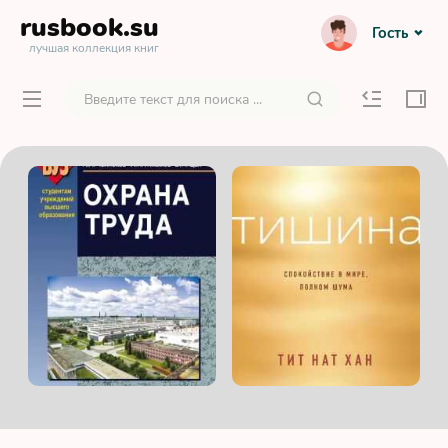
rusbook
.su
Гость
лучшая коллекция книг