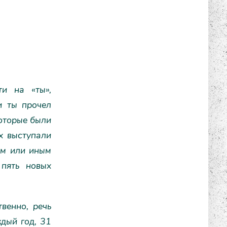
ти на «ты»,
и ты прочел
которые были
х выступали
ем или иным
 пять новых
венно, речь
ждый год, 31