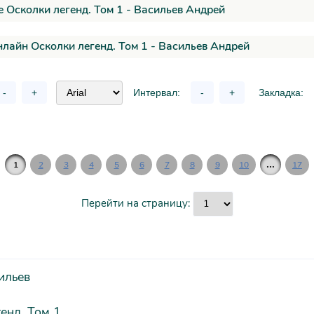
 Осколки легенд. Том 1 - Васильев Андрей
нлайн Осколки легенд. Том 1 - Васильев Андрей
-
+
Интервал:
-
+
Закладка:
...
1
2
3
4
5
6
7
8
9
10
17
Перейти на страницу:
ильев
енд. Том 1