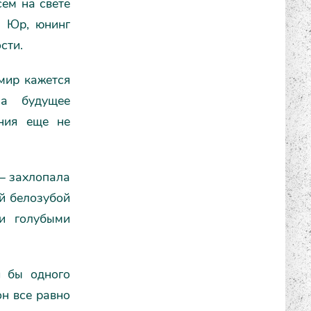
сем на свете
, Юр, юнинг
сти.
 мир кажется
 а будущее
ния еще не
 – захлопала
й белозубой
ми голубыми
я бы одного
он все равно