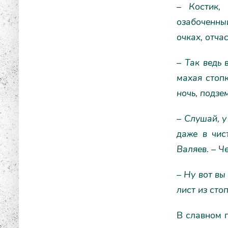
– Костик,
озабоченны
очках, отча
– Так ведь 
махая стоп
ночь, подзе
– Слушай, у
даже в чис
Валяев. – Ч
– Ну вот вы
лист из сто
В славном г