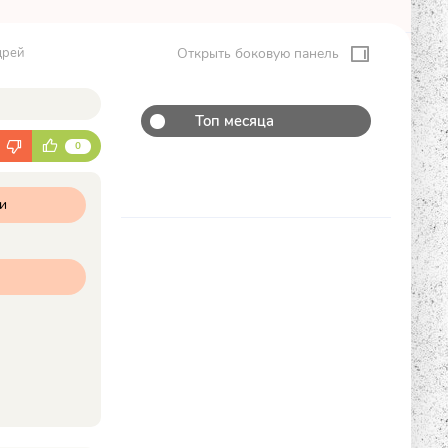
дрей
Открыть боковую панель
Топ месяца
К
0
и