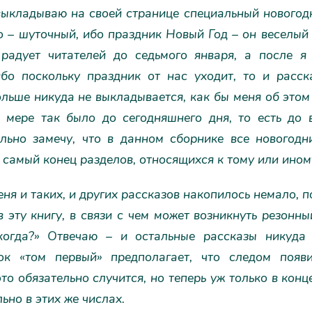
выкладываю на своей странице специальный новогод
 – шуточный, ибо праздник Новый Год – он веселый
 радует читателей до седьмого января, а после я
ибо поскольку праздник от нас уходит, то и расск
ольше никуда не выкладывается, как бы меня об этом
 мере так было до сегодняшнего дня, то есть до 
ельно замечу, что в данном сборнике все новогодн
самый конец разделов, относящихся к тому или ином
еня и таких, и других рассказов накопилось немало, п
 эту книгу, в связи с чем может возникнуть резонны
когда?» Отвечаю – и остальные рассказы никуда 
ок «том первый» предполагает, что следом появ
это обязательно случится, но теперь уж только в конц
ьно в этих же числах.