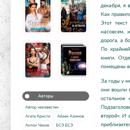
декабря, я 
Как правило
Этот текст
насовсем, 
дорога, а б
По крайней
книги. Отд
помещены в 
За годы у м
они вошли в
Авторы
остальное 
Подзаголов
Автор неизвестен
второй». И 
Агата Кристи
Айзек Азимов
приблизител
Антон Чехов
БСЭ БСЭ