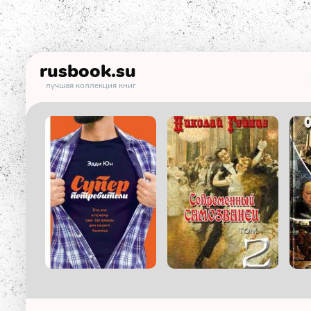
rusbook
.su
лучшая коллекция книг