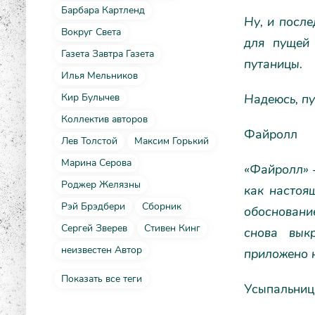
Барбара Картленд
Ну, и после
Вокруг Света
для пущей 
Газета Завтра Газета
путаницы.
Илья Мельников
Надеюсь, пу
Кир Булычев
Коллектив авторов
Файролл
Лев Толстой
Максим Горький
Марина Серова
«Файролл» –
Роджер Желязны
как настоя
Рэй Брэдбери
Сборник
обоснование
Сергей Зверев
Стивен Кинг
снова вык
неизвестен Автор
приложено н
Показать все теги
Усыпальниц