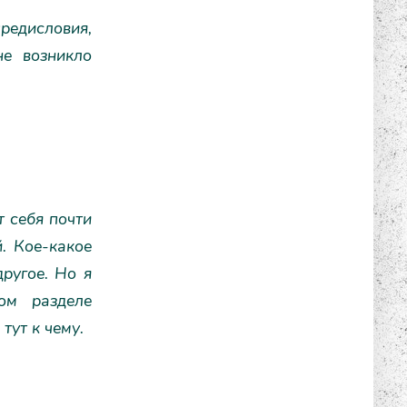
предисловия,
не возникло
т себя почти
. Кое-какое
другое. Но я
ом разделе
тут к чему.