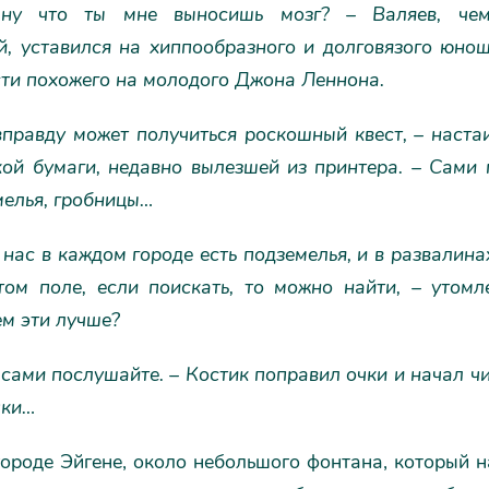
 ну что ты мне выносишь мозг? – Валяев, чем
й, уставился на хиппообразного и долговязого юнош
сти похожего на молодого Джона Леннона.
вправду может получиться роскошный квест, – наст
кой бумаги, недавно вылезшей из принтера. – Сами 
мелья, гробницы…
 нас в каждом городе есть подземелья, и в развалинах
том поле, если поискать, то можно найти, – утомл
ем эти лучше?
 сами послушайте. – Костик поправил очки и начал ч
пки…
ороде Эйгене, около небольшого фонтана, который 