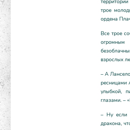
территории 
трое молод
ордена Пла
Все трое со
огромным 
безоблачн
взрослых лю
– А Лансело
ресницами 
улыбкой, п
глазами. – 
– Ну если 
дракона, чт