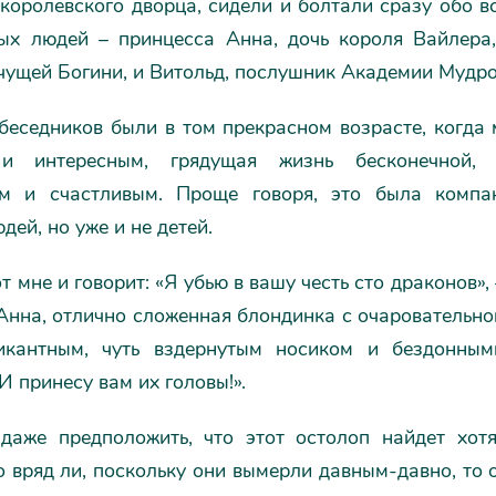
королевского дворца, сидели и болтали сразу обо в
ых людей – принцесса Анна, дочь короля Вайлера
чущей Богини, и Витольд, послушник Академии Мудро
беседников были в том прекрасном возрасте, когда
и интересным, грядущая жизнь бесконечной,
ым и счастливым. Проще говоря, это была компа
дей, но уже и не детей.
т мне и говорит: «Я убью в вашу честь сто драконов»,
Анна, отлично сложенная блондинка с очаровательно
икантным, чуть вздернутым носиком и бездонны
«И принесу вам их головы!».
даже предположить, что этот остолоп найдет хот
о вряд ли, поскольку они вымерли давным-давно, то 