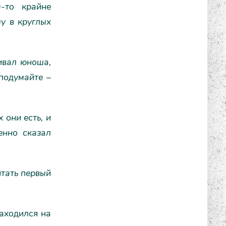
-то крайне
у в круглых
аивал юноша,
подумайте –
 они есть, и
енно сказал
итать первый
находился на