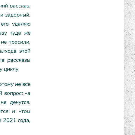
ний рассказ.
 и задорный.
 его удаляю
азу туда же
 не просили.
выхода этой
ие рассказы
у циклу.
отому не все
й вопрос: «а
не денутся.
ится и «том
е 2021 года,