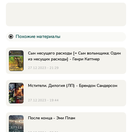
Похожие материалы
Сын несущего расходы [= Сын волынщика; Один
из несущих расходы] - Генри Каттнер
27.12.2023 - 21:29
Мстители. Дилогия (ЛП) - Брендон Сандерсон
27.12.2023 - 19:44
После конца - Эми Плам