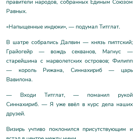
правители народов, собранных Единым Союзом
Равных.
«Напыщенные индюки», — подумал Титглат.
В шатре собрались Далвин — князь пиптский;
Грайогейр — вождь секванов, Магнус —
старейшина с марволетских островов; Филипп
— король Рижана, Синнахириб — царь
Вавилона.
— Входи Титглат, — поманил рукой
Синнахириб. — Я уже ввёл в курс дела наших
друзей.
Визирь учтиво поклонился присутствующим и
встал в центре между ними.