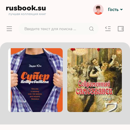
rusbook
.su
Гость
лучшая коллекция книг