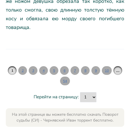
же ножом девушка обрезала так коротко, как
только смогла, свою длинную толстую тёмную
косу и обвязала ею морду своего погибшего
товарища.
...
1
2
3
4
5
6
7
8
9
10
54
Перейти на страницу:
На этой странице вы можете бесплатно скачать Поворот
судьбы (СИ) - Чернявский Иван торрент бесплатно.