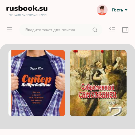
rusbook
.su
Гость
лучшая коллекция книг