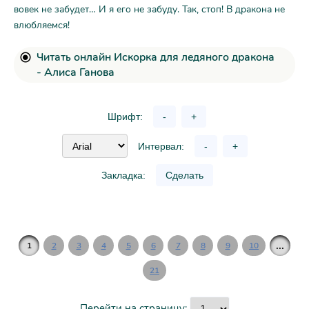
вовек не забудет… И я его не забуду. Так, стоп! В дракона не
влюбляемся!
Читать онлайн Искорка для ледяного дракона
- Алиса Ганова
Шрифт:
-
+
Интервал:
-
+
Закладка:
Сделать
...
1
2
3
4
5
6
7
8
9
10
21
Перейти на страницу: