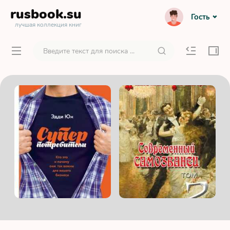
rusbook
.su
Гость
лучшая коллекция книг