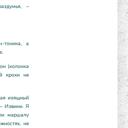
аздумья, –
-тоника, а
е.
 он (колонка
й крохи не
чая изящный
 – Извини. Я
или маршалу
жностях, не