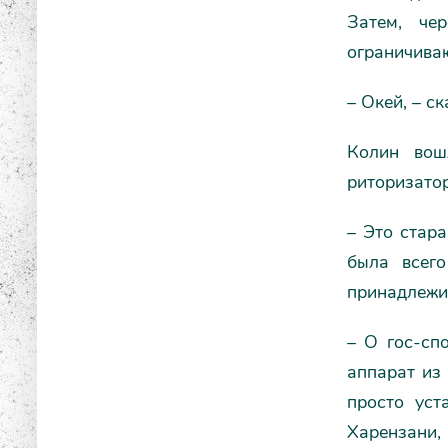
Затем, че
ограничива
– Окей, – с
Колин вош
риторизатор
– Это стара
была всег
принадлежит
– О гос-сп
аппарат из 
просто уст
Харензани,