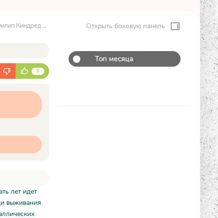
лип Киндред Дик
Открыть боковую панель
Топ месяца
К
0
ать лет идет
ди выживания
аллических