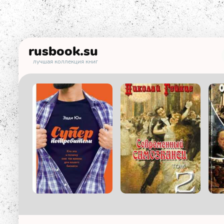
rusbook
.su
лучшая коллекция книг