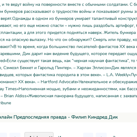
, и те ведут войну на поверхности вместе с обычными солдатами. С 
м бункеров рассказывают о трудностях войны и показывают руины 
 верят.Однажды в одном из бункеров умирает талантливый конструкт
ивают, но его еще можно спасти – нужно лишь раздобыть артифорг,
сплантации, а для этого придется подняться наверх. Житель бункера
я на опасную вылазку. Но что он обнаружит? Смерть или правду, к
вают?«В то время, когда большинство писателей-фантастов XX века 
таревшими, Дик дарит нам видение будущего, которое передает ощу
red«Если существует такая вещь, как “черная научная фантастика”, то
, Сэмюэл Беккет и Гарольд Пинтер». – Харлан Эллисон«Дик являлся
идцев, которых фантастика породила в этом веке». – L.A. Weekly«Л
оманист ХХ века». – Hartford Advocate«Увлекательное и обескураж
day Times«Наполненная мощью, зубами и неожиданностями, как басс
 – Brian Aldiss«Живописная панорама будущего, написанная с захва
ribune
нлайн Предпоследняя правда - Филип Киндред Дик