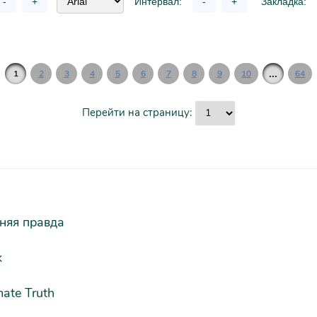
-
+
Интервал:
-
+
Закладка:
...
1
2
3
4
5
6
7
8
9
10
64
Перейти на страницу:
няя правда
k
mate Truth