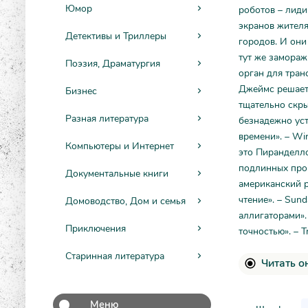
Юмор
роботов – лиди
экранов жителя
Детективы и Триллеры
городов. И они
тут же замораж
Поэзия, Драматургия
орган для тран
Джеймс решаетс
Бизнес
тщательно скры
Разная литература
безнадежно ус
времени». – Wi
Компьютеры и Интернет
это Пиранделло
подлинных пров
Документальные книги
американский р
чтение». – Sun
Домоводство, Дом и семья
аллигаторами».
Приключения
точностью». – T
Старинная литература
Читать о
Меню