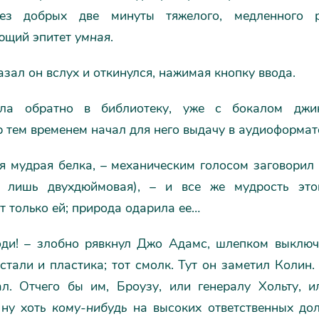
рез добрых две минуты тяжелого, медленного р
ющий эпитет
умная
.
казал он вслух и откинулся, нажимая кнопку ввода.
ла обратно в библиотеку, уже с бокалом джин
 тем временем начал для него выдачу в аудиоформат
я мудрая белка, – механическим голосом заговорил
о лишь двухдюймовая), – и все же мудрость это
 только ей; природа одарила ее…
оди! – злобно рявкнул Джо Адамс, шлепком выклю
стали и пластика; тот смолк. Тут он заметил Колин.
ал. Отчего бы им, Броузу, или генералу Хольту, 
 ну хоть
кому-нибудь
на высоких ответственных дол