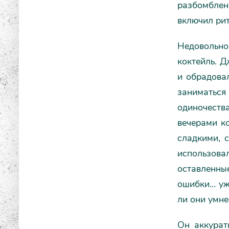
разбомблен
включил ри
Недовольно 
коктейль. Д
и обрадовал
заниматьс
одиночеств
вечерами ко
сладкими, с
использова
оставленны
ошибки… уж 
ли они умне
Он аккурат