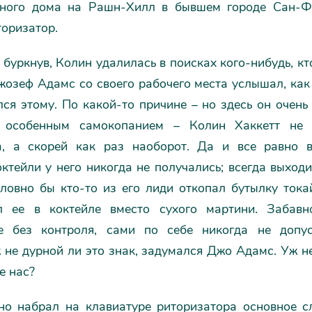
ного дома на Рашн-Хилл в бывшем городе Сан-Ф
торизатор.
буркнув, Колин удалилась в поисках кого-нибудь, кт
жозеф Адамс со своего рабочего места услышал, как
ся этому. По какой-то причине – но здесь он очень
я особенным самокопанием – Колин Хаккетт не 
а, а скорей как раз наоборот. Да и все равно 
ктейли у него никогда не получались; всегда выхо
ловно бы кто-то из его лиди откопал бутылку тока
л ее в коктейле вместо сухого мартини. Забавн
е без контроля, сами по себе никогда не допу
не дурной ли это знак, задумался Джо Адамс. Уж н
е нас?
но набрал на клавиатуре риторизатора основное с