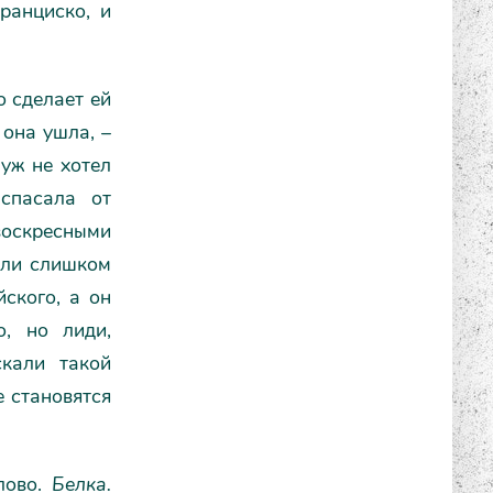
ранциско, и
о сделает ей
 она ушла, –
 уж не хотел
спасала от
воскресными
дили слишком
йского, а он
о, но лиди,
скали такой
е становятся
лово.
Белка.