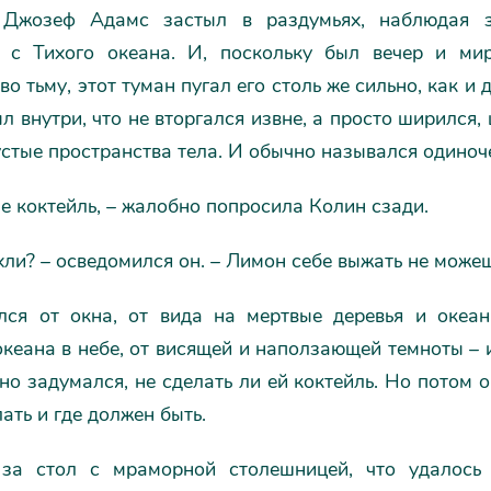
 Джозеф Адамс застыл в раздумьях, наблюдая з
с Тихого океана. И, поскольку был вечер и ми
во тьму, этот туман пугал его столь же сильно, как и 
был внутри, что не вторгался извне, а просто ширился,
стые пространства тела. И обычно назывался одиноч
е коктейль, – жалобно попросила Колин сзади.
хли? – осведомился он. – Лимон себе выжать не може
лся от окна, от вида на мертвые деревья и океа
кеана в небе, от висящей и наползающей темноты – 
но задумался, не сделать ли ей коктейль. Но потом о
ать и где должен быть.
за стол с мраморной столешницей, что удалось