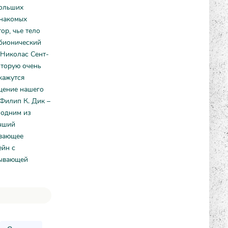
больших
знакомых
ор, чье тело
 бионический
 Николас Сент-
оторую очень
кажутся
щение нашего
 Филип К. Дик –
 одним из
учший
ивающее
ейн с
тывающей