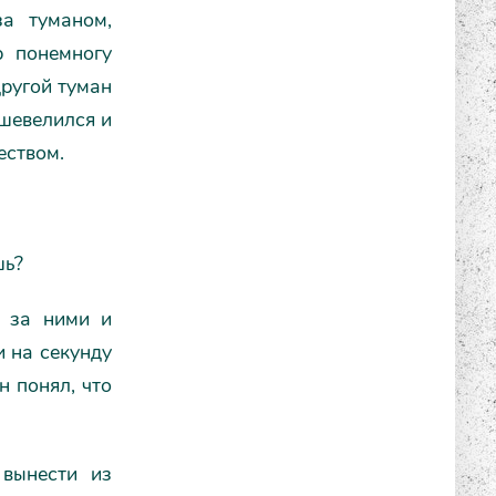
а туманом,
р понемногу
другой туман
 шевелился и
еством.
шь?
н за ними и
и на секунду
н понял, что
 вынести из