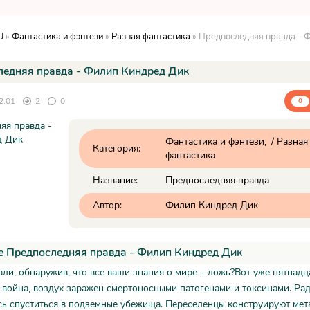
U
»
Фантастика и фэнтези
»
Разная фантастика
» Предпоследняя правда - Фи
ледняя правда - Филип Киндред Дик
2:01
2
0
0
Фантастика и фэнтези
/
Разная
Категория:
фантастика
Название:
Предпоследняя правда
Автор:
Филип Киндред Дик
е Предпоследняя правда - Филип Киндред Дик
али, обнаружив, что все ваши знания о мире – ложь?Вот уже пятнадц
 война, воздух заражен смертоносными патогенами и токсинами. Ра
ь спуститься в подземные убежища. Переселенцы конструируют мет