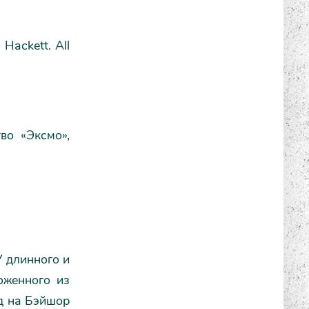
Hackett. All
во «Эксмо»,
У длинного и
оженного из
зд на Бэйшор