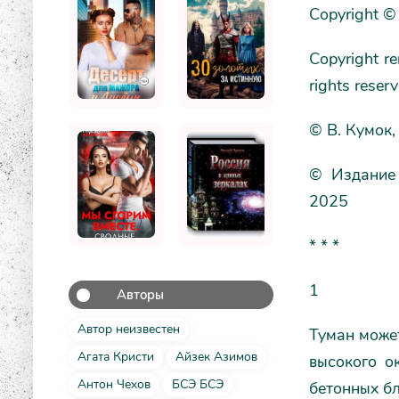
Copyright © 
Copyright r
rights reser
© В. Кумок,
© Издание 
2025
* * *
1
Авторы
Автор неизвестен
Туман может
Агата Кристи
Айзек Азимов
высокого о
Антон Чехов
БСЭ БСЭ
бетонных бл