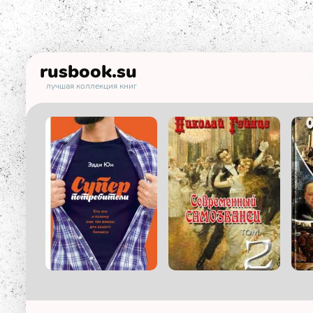
rusbook
.su
лучшая коллекция книг