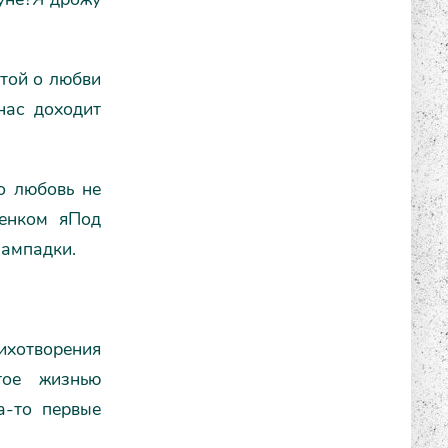
чтой о любви
нас доходит
о любовь не
бенком яПод
лампадки.
ихотворения
тое жизнью
а-то первые