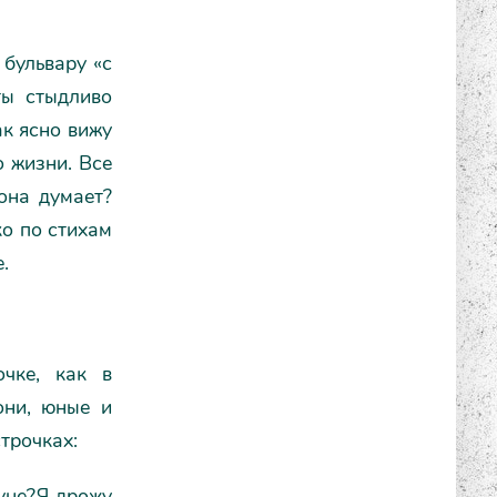
бульвару «с
ты стыдливо
ак ясно вижу
о жизни. Все
 она думает?
ко по стихам
.
чке, как в
они, юные и
трочках:
уне?Я дрожу