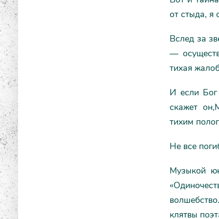
от стыда, я
Вслед за зв
— осуществ
тихая жалоб
И если Бог
скажет он,
тихим полог
Не все поги
Музыкой юн
«Одиночес
волшебство
клятвы поэт