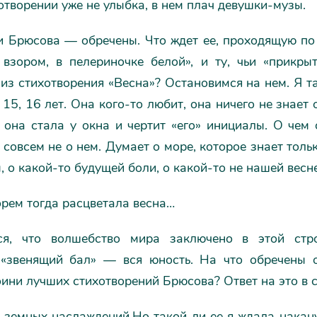
отворении уже не улыбка, в нем плач девушки-музы.
и Брюсова — обречены. Что ждет ее, проходящую по 
взором, в пелериночке белой», и ту, чьи «прикры
у из стихотворения «Весна»? Остановимся на нем. Я т
 15, 16 лет. Она кого-то любит, она ничего не знает 
 она стала у окна и чертит «его» инициалы. О чем
 совсем не о нем. Думает о море, которое знает толь
, о какой-то будущей боли, о какой-то не нашей весне
орем тогда расцветала весна…
ся, что волшебство мира заключено в этой стро
«звенящий бал» — вся юность. На что обречены 
ини лучших стихотворений Брюсова? Ответ на это в с
а земных наслаждений,Но такой ли ее я ждала накан