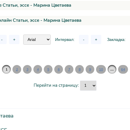
 Статьи, эссе - Марина Цветаева
нлайн Статьи, эссе - Марина Цветаева
-
+
Интервал:
-
+
Закладка:
...
1
2
3
4
5
6
7
8
9
10
64
Перейти на страницу:
таева