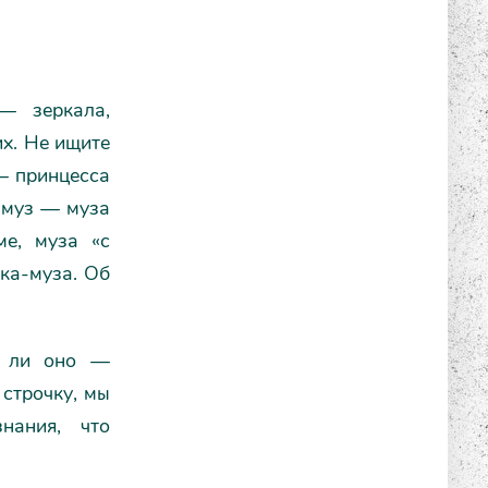
— зеркала,
х. Не ищите
 — принцесса
 муз — муза
ме, муза «с
шка-муза. Об
х ли оно —
 строчку, мы
нания, что