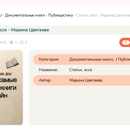
U
»
Документальные книги
»
Публицистика
» Статьи, эссе - Марина Цветае
эссе - Марина Цветаева
4:01
3
0
0
Категория:
Документальные книги
/
Публи
Название:
Статьи, эссе
Автор:
Марина Цветаева