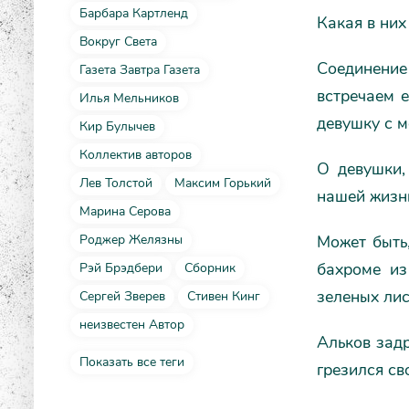
Барбара Картленд
Какая в них
Вокруг Света
Соединение 
Газета Завтра Газета
встречаем е
Илья Мельников
девушку с м
Кир Булычев
Коллектив авторов
О девушки,
Лев Толстой
Максим Горький
нашей жизни
Марина Серова
Может быть,
Роджер Желязны
бахроме из
Рэй Брэдбери
Сборник
зеленых лис
Сергей Зверев
Стивен Кинг
неизвестен Автор
Альков зад
Показать все теги
грезился св