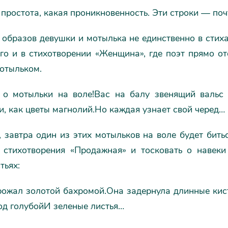
 простота, какая проникновенность. Эти строки — поч
образов девушки и мотылька не единственно в стих
го и в стихотворении «Женщина», где поэт прямо о
отыльком.
 о мотыльки на воле!Вас на балу звенящий вальс 
, как цветы магнолий.Но каждая узнает свой черед…
 завтра один из этих мотыльков на воле будет бить
 стихотворения «Продажная» и тосковать о навеки
тьях:
рожал золотой бахромой.Она задернула длинные кист
од голубойИ зеленые листья…