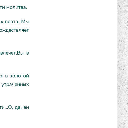
ти молитва.
ах поэта. Мы
тождествляет
влечет,Вы в
ся в золотой
 утраченных
и…О, да, ей