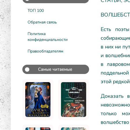
СТАТЬИ, Э
ТОП 100
ВОЛШЕБСТ
Обратная связь
Есть поэт
Политика
собирающие
конфиденциальности
в них ни пу
Правообладателям
и волшебни
в лавровом
Самые читаемые
поддельной 
этой редкой
Доказать 
невозможно.
только мо
волшебство 