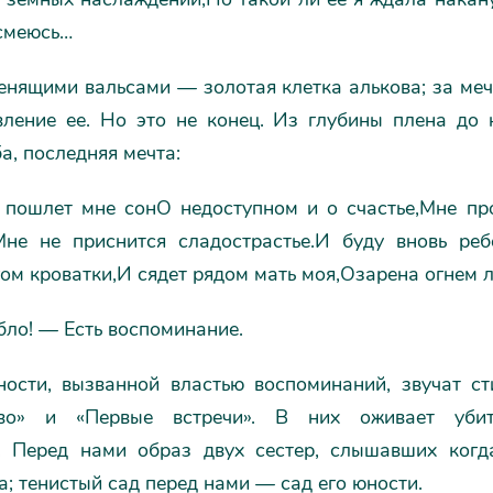
 смеюсь…
енящими вальсами — золотая клетка алькова; за ме
ление ее. Но это не конец. Из глубины плена до 
а, последняя мечта:
 пошлет мне сонО недоступном и о счастье,Мне пр
Мне не приснится сладострастье.И буду вновь ре
ом кроватки,И сядет рядом мать моя,Озарена огнем 
бло! — Есть воспоминание.
ости, вызванной властью воспоминаний, звучат ст
тво» и «Первые встречи». В них оживает уби
. Перед нами образ двух сестер, слышавших когд
а; тенистый сад перед нами — сад его юности.