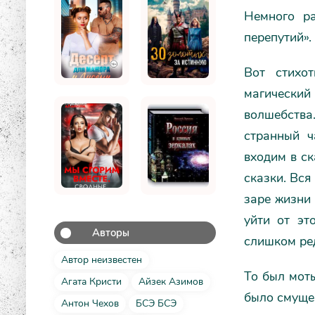
Немного р
перепутий».
Вот стихо
магический
волшебства
странный ч
входим в ск
сказки. Вся
заре жизни 
уйти от эт
Авторы
слишком ред
Автор неизвестен
То был моты
Агата Кристи
Айзек Азимов
было смуще
Антон Чехов
БСЭ БСЭ