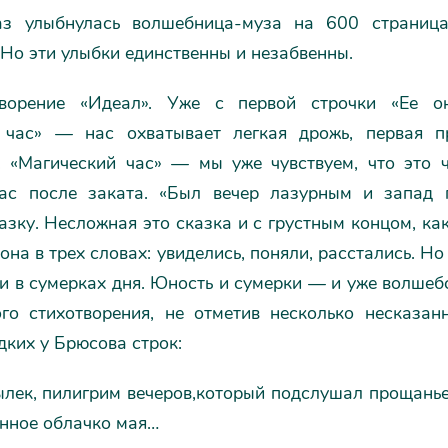
аз улыбнулась волшебница-муза на 600 страница
 Но эти улыбки единственны и незабвенны.
творение «Идеал». Уже с первой строчки «Ее о
 час» — нас охватывает легкая дрожь, первая п
. «Магический час» — мы уже чувствуем, что это ч
ас после заката. «Был вечер лазурным и запад
азку. Несложная это сказка и с грустным концом, ка
 она в трех словах: увиделись, поняли, расстались. Но
и в сумерках дня. Юность и сумерки — и уже волшеб
ого стихотворения, не отметив несколько несказанн
ких у Брюсова строк:
лек, пилигрим вечеров,который подслушал прощанье
нное облачко мая…