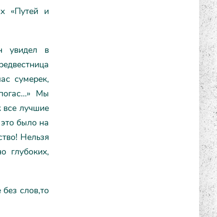
х «Путей и
н увидел в
редвестница
ас сумерек,
 погас…» Мы
к все лучшие
 это было на
ство! Нельзя
о глубоких,
 без слов,то