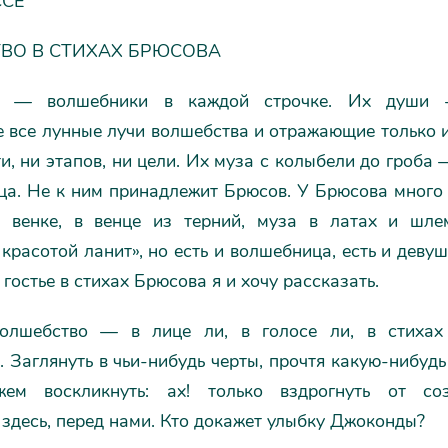
ССЕ
ВО В СТИХАХ БРЮСОВА
ы — волшебники в каждой строчке. Их души 
 все лунные лучи волшебства и отражающие только и
ти, ни этапов, ни цели. Их муза с колыбели до гроба
ца. Не к ним принадлежит Брюсов. У Брюсова много
 венке, в венце из терний, муза в латах и шле
красотой ланит», но есть и волшебница, есть и деву
 гостье в стихах Брюсова я и хочу рассказать.
волшебство — в лице ли, в голосе ли, в стиха
 Заглянуть в чьи-нибудь черты, прочтя какую-нибудь
жем воскликнуть: ах! только вздрогнуть от соз
здесь, перед нами. Кто докажет улыбку Джоконды?