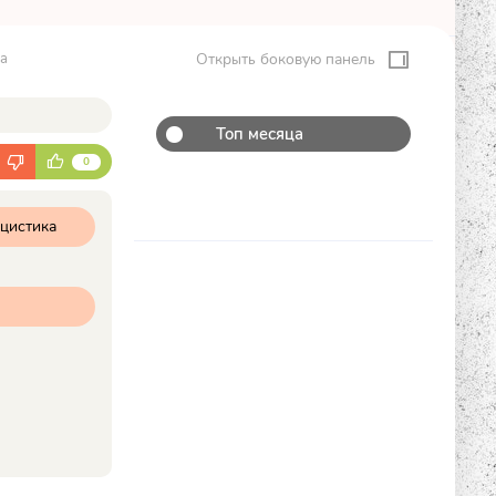
ва
Открыть боковую панель
Топ месяца
К
0
цистика