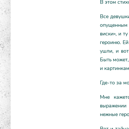
В этом стих
Все девушк
опущенным 
виски», и т
героиню. Ей
ушли, и вот
Быть может,
и картинкам
Где-то за м
Мне кажет
выражении 
нежные геро
Вот и тайн