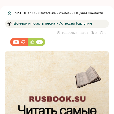
RUSBOOK.SU
»
Фантастика и фэнтези
»
Научная Фантастика
» Во
Волчок и горсть песка - Алексей Калугин
10.10.2025 - 13:01
3
0
0
0