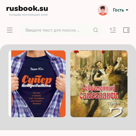
rusbook
.su
Гость
лучшая коллекция книг