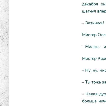
декабря он
шагнул впер
- Заткнись!
Мистер Олсо
- Милые, - 
Мистер Керф
- Ну, ну, ми
- Ты тоже з
- Какая дур
больше ниче