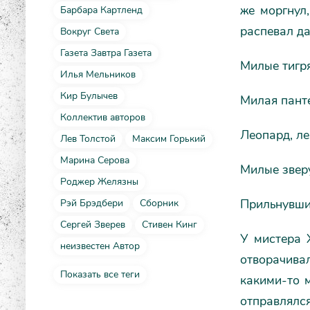
же моргнул,
Барбара Картленд
распевал д
Вокруг Света
Газета Завтра Газета
Милые тигря
Илья Мельников
Кир Булычев
Милая панте
Коллектив авторов
Леопард, ле
Лев Толстой
Максим Горький
Марина Серова
Милые звер
Роджер Желязны
Прильнувшие
Рэй Брэдбери
Сборник
Сергей Зверев
Стивен Кинг
У мистера 
неизвестен Автор
отворачива
Показать все теги
какими-то 
отправлялс