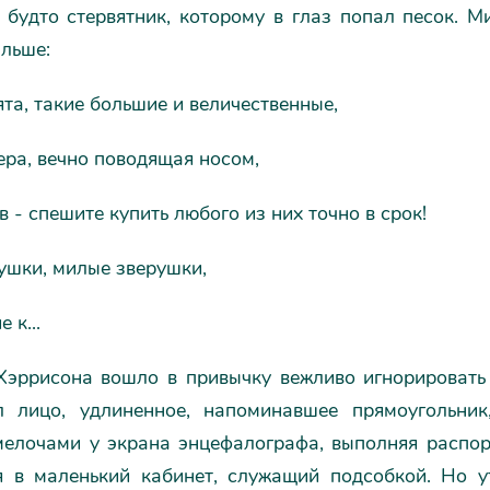
 будто стервятник, которому в глаз попал песок. 
альше:
та, такие большие и величественные,
ра, вечно поводящая носом,
в - спешите купить любого из них точно в срок!
ушки, милые зверушки,
 к...
Хэррисона вошло в привычку вежливо игнорировать 
л лицо, удлиненное, напоминавшее прямоугольник
мелочами у экрана энцефалографа, выполняя распор
я в маленький кабинет, служащий подсобкой. Но у