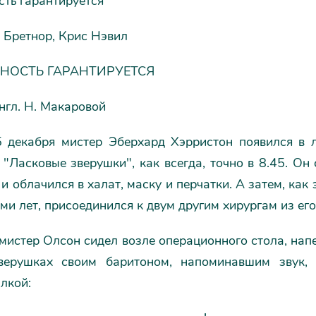
сть гарантируется
 Бретнор, Крис Нэвил
НОСТЬ ГАРАНТИРУЕТСЯ
нгл. Н. Макаровой
5 декабря мистер Эберхард Хэрристон появился в 
"Ласковые зверушки", как всегда, точно в 8.45. Он 
и облачился в халат, маску и перчатки. А затем, как 
еми лет, присоединился к двум другим хирургам из ег
 мистер Олсон сидел возле операционного стола, нап
верушках своим баритоном, напоминавшим звук, 
лкой: