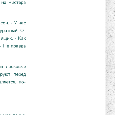
л на мистера
сон. - У нас
куратный. От
 ящик. - Как
- Не правда
ши ласковые
ируют перед
ляется, по-