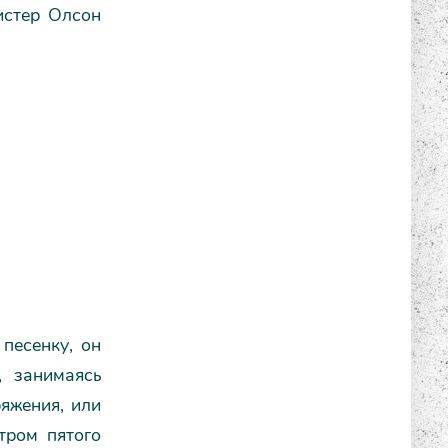
Мистер Олсон
песенку, он
, занимаясь
яжения, или
тром пятого