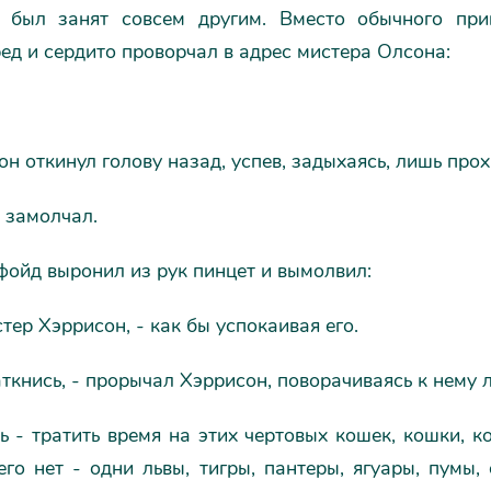
 был занят совсем другим. Вместо обычного при
ед и сердито проворчал в адрес мистера Олсона:
н откинул голову назад, успев, задыхаясь, лишь прох
и замолчал.
ойд выронил из рук пинцет и вымолвил:
стер Хэррисон, - как бы успокаивая его.
аткнись, - прорычал Хэррисон, поворачиваясь к нему 
ь - тратить время на этих чертовых кошек, кошки, к
го нет - одни львы, тигры, пантеры, ягуары, пумы,