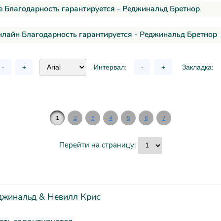
 Благодарность гарантируется - Реджинальд Бретнор
нлайн Благодарность гарантируется - Реджинальд Бретнор
-
+
Интервал:
-
+
Закладка:
1
2
3
4
5
6
7
Перейти на страницу:
джинальд & Невилл Крис