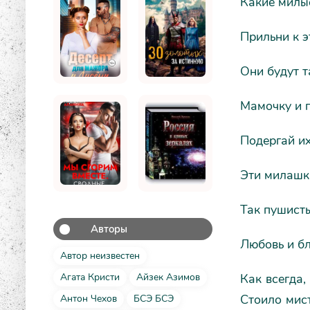
Какие милые
Прильни к э
Они будут т
Мамочку и п
Подергай их
Эти милашк
Так пушисты
Авторы
Любовь и бл
Автор неизвестен
Как всегда,
Агата Кристи
Айзек Азимов
Стоило мист
Антон Чехов
БСЭ БСЭ