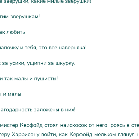
 зверушки, какие милые зверушки!
тим зверушкам!
ак любить
апочку и тебя, это все наверняка!
 за усики, ущипни за шкурку.
и так малы и пушисты!
 и малы!
агодарность заложены в них!
 мистер Керфойд стоял наискосок от него, роясь в ст
еру Хэррисону войти, как Керфойд мельком глянул н