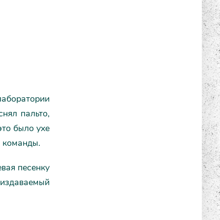
лаборатории
снял пальто,
это было ухе
о команды.
евая песенку
издаваемый