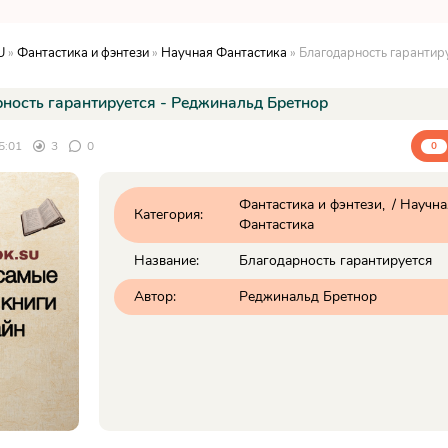
U
»
Фантастика и фэнтези
»
Научная Фантастика
» Благодарность гарантируется - 
ность гарантируется - Реджинальд Бретнор
5:01
3
0
0
Фантастика и фэнтези
/
Научна
Категория:
Фантастика
Название:
Благодарность гарантируется
Автор:
Реджинальд Бретнор