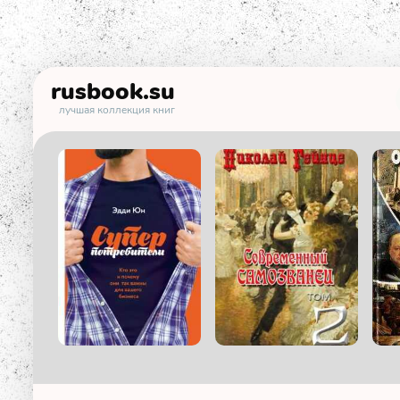
rusbook
.su
лучшая коллекция книг