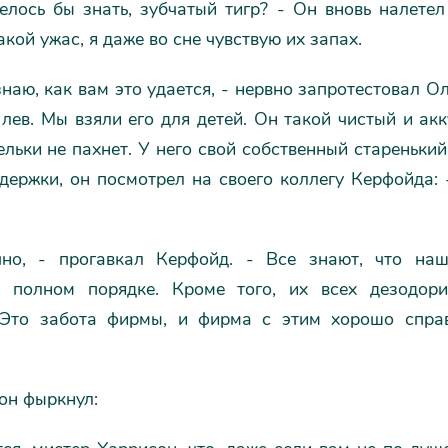
елось бы знать, зубчатый тигр? - Он вновь налете
акой ужас, я даже во сне чувствую их запах.
знаю, как вам это удается, - нервно запротестовал Ол
лев. Мы взяли его для детей. Он такой чистый и ак
ельки не пахнет. У него свой собственный старенький
держки, он посмотрел на своего коллегу Керфойда: 
но, - прогавкал Керфойд. - Все знают, что на
 полном порядке. Кроме того, их всех дезодор
 Это забота фирмы, и фирма с этим хорошо справ
он фыркнул: