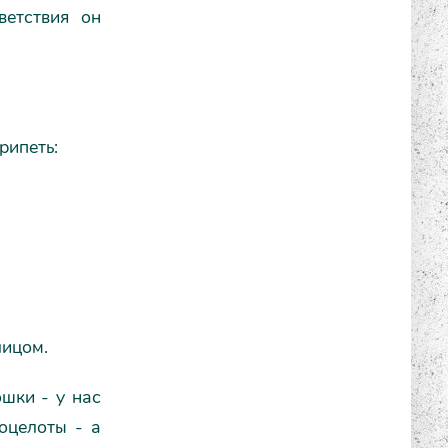
ветствия он
рипеть:
лицом.
ошки - у нас
 оцелоты - а