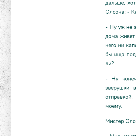
дальше, хот
Олсона: - К
- Ну уж не 
дома живет 
него ни кап
бы ища под
ли?
- Ну конеч
зверушки в
отправкой.
моему.
Мистер Олс