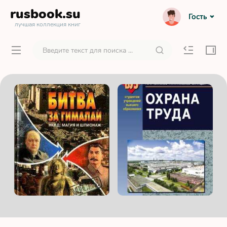
rusbook
.su
Гость
лучшая коллекция книг