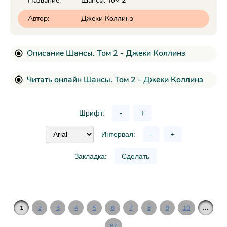
Название:
Шансы. Том 2
Автор:
Джеки Коллинз
Описание Шансы. Том 2 - Джеки Коллинз
Читать онлайн Шансы. Том 2 - Джеки Коллинз
Шрифт:
-
+
Интервал:
-
+
Закладка:
Сделать
...
1
2
3
4
5
6
7
8
9
10
87