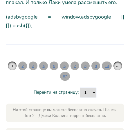
плакал. И только Лаки умела рассмешить его.
(adsbygoogle = window.adsbygoogle ||
[]).push({});
...
1
2
3
4
5
6
7
8
9
10
87
Перейти на страницу:
На этой странице вы можете бесплатно скачать Шансы.
Том 2 - Джеки Коллинз торрент бесплатно.