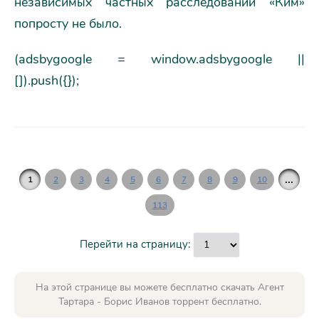
независимых частных расследований «Ким»
попросту не было.
(adsbygoogle = window.adsbygoogle ||
[]).push({});
...
1
2
3
4
5
6
7
8
9
10
113
Перейти на страницу:
На этой странице вы можете бесплатно скачать Агент
Тартара - Борис Иванов торрент бесплатно.