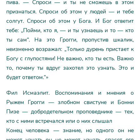
пива. — Спроси — и ты не сможешь в этом
признаться. Спроси об этом у людей — и тебе
солгут. Спроси об этом у Бога. И Бог ответит
тебе: „Пойми, кто я, — и ты узнаешь и то — кто
ты сам“. На это Грогги, пропустив шкалик,
неизменно возражал: „Только дурень пристает к
Богу с глупостями! Не важно, кто ты есть. Важно
то, почему ты вдруг захотел это узнать. Это и
будет ответом.“»
Фил Исмаэлит. Воспоминания и мнения о
Рыжем Грогги — злобном свистуне и Бонни
Пизе — добродетельном проповеднике — тех,
кто с ними встречался или о них слышал
Конец человека — знание, но одного он не
может узнать он не может узнать, спасет его