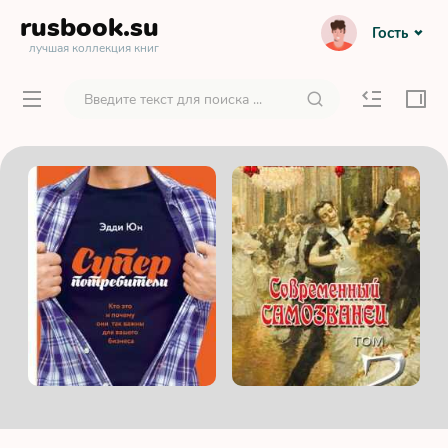
rusbook
.su
Гость
лучшая коллекция книг