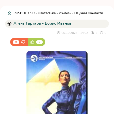
RUSBOOK.SU
»
Фантастика и фэнтези
»
Научная Фантастика
» Аг
Агент Тартара - Борис Иванов
09.10.2025 - 14:02
2
0
0
0