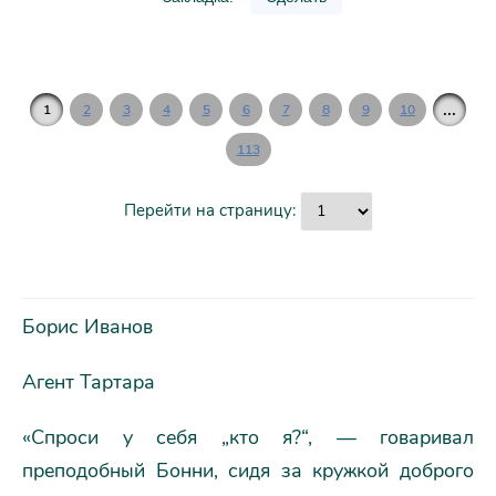
...
1
2
3
4
5
6
7
8
9
10
113
Перейти на страницу:
Борис Иванов
Агент Тартара
«Спроси у себя „кто я?“, — говаривал
преподобный Бонни, сидя за кружкой доброго