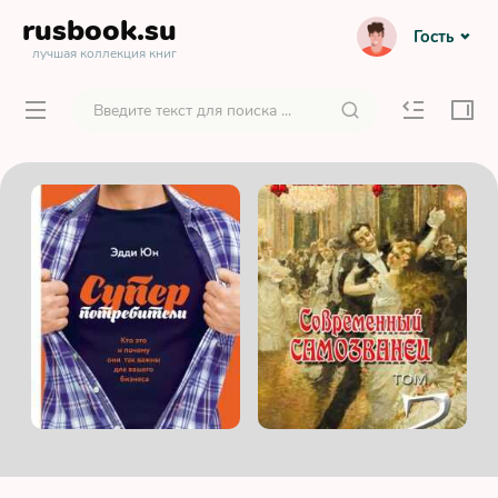
rusbook
.su
Гость
лучшая коллекция книг