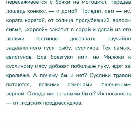
пересаживается с бочки на мотоцикл, передав
лошадь конюху, — и домой. Приедет, сам — ну,
коряга корягой, от солнца продубевший, волосы
сивые, «харлей» закатит в сарай и давай из его
люльки гостинцы доставать: случайно
задавленного гуся, рыбу, сусликов. Тех самых,
свистунов. Все брезгуют ими, но Милюки к
суслиному мясу добавят побольше луку, едят за
кроличье. А почему бы и нет? Суслики травой
питаются, всякими семенами, пшеничным
зерном. Откуда им погаными быть? Их поганость
— от людских предрассудков.