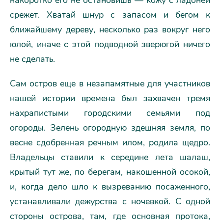
накоротко его не остановишь — кожу с ладоней
срежет. Хватай шнур с запасом и бегом к
ближайшему дереву, несколько раз вокруг него
юлой, иначе с этой подводной зверюгой ничего
не сделать.
Сам остров еще в незапамятные для участников
нашей истории времена был захвачен тремя
нахрапистыми городскими семьями под
огороды. Зелень огородную здешняя земля, по
весне сдобренная речным илом, родила щедро.
Владельцы ставили к середине лета шалаш,
крытый тут же, по берегам, накошенной осокой,
и, когда дело шло к вызреванию посаженного,
устанавливали дежурства с ночевкой. С одной
стороны острова, там, где основная протока,