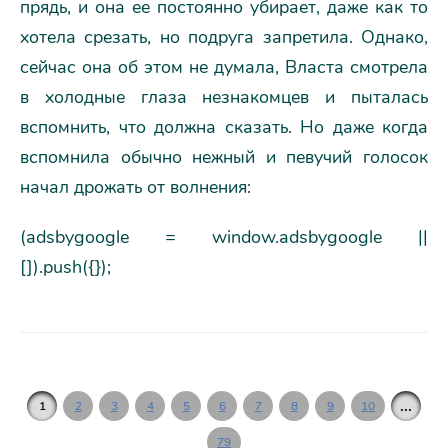
прядь, и она ее постоянно убирает, даже как то
хотела срезать, но подруга запретила. Однако,
сейчас она об этом не думала, Власта смотрела
в холодные глаза незнакомцев и пыталась
вспомнить, что должна сказать. Но даже когда
вспомнила обычно нежный и певучий голосок
начал дрожать от волнения:
(adsbygoogle = window.adsbygoogle ||
[]).push({});
...
1
2
3
4
5
6
7
8
9
10
79