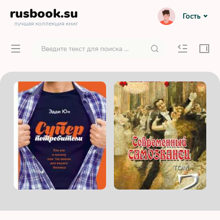
rusbook
.su
Гость
лучшая коллекция книг