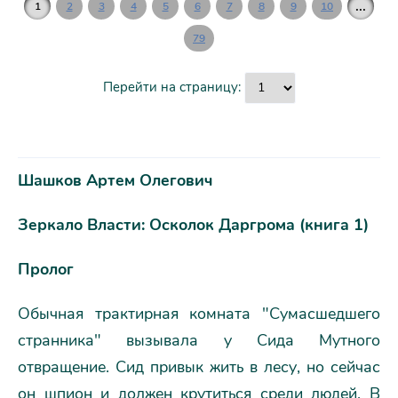
...
1
2
3
4
5
6
7
8
9
10
79
Перейти на страницу:
Шашков Артем Олегович
Зеркало Власти: Осколок Даргрома (книга 1)
Пролог
Обычная трактирная комната "Сумасшедшего
странника" вызывала у Сида Мутного
отвращение. Сид привык жить в лесу, но сейчас
он шпион и должен крутиться среди людей. В