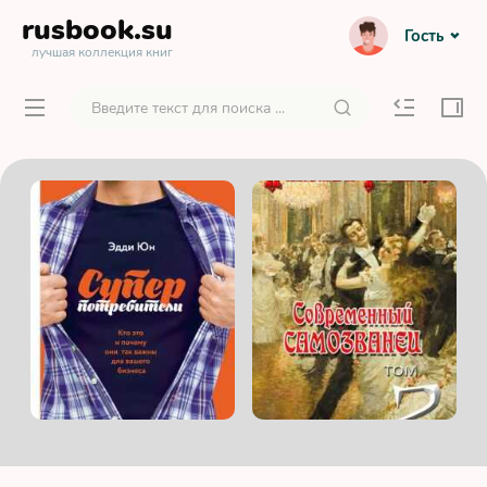
rusbook
.su
Гость
лучшая коллекция книг