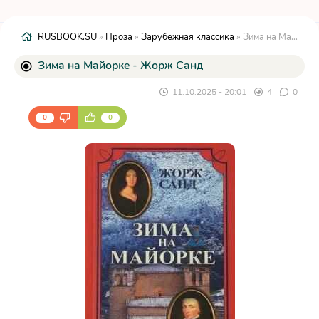
RUSBOOK.SU
»
Проза
»
Зарубежная классика
» Зима на Майорке - Жорж Санд
Зима на Майорке - Жорж Санд
11.10.2025 - 20:01
4
0
0
0