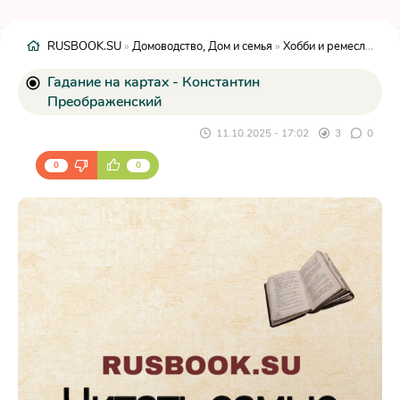
RUSBOOK.SU
»
Домоводство, Дом и семья
»
Хобби и ремесла
» Га
Гадание на картах - Константин
Преображенский
11.10.2025 - 17:02
3
0
0
0