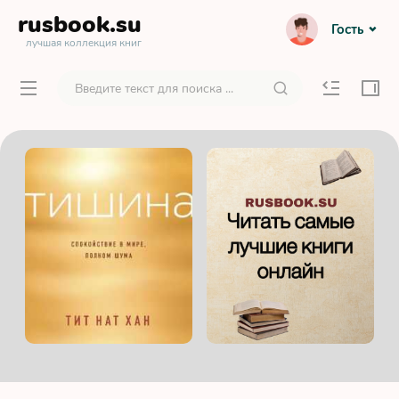
rusbook
.su
Гость
лучшая коллекция книг