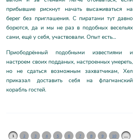
прибывшие рискнут начать высаживаться на
берег без приглашения. С пиратами тут давно
борются, да и мы не раз в подобных весельях
сами, ещё у себя, участвовали. Опыт есть…
Приободрённый подобными известиями и
настроем своих подданых, настроенных умереть,
но не сдаться возможным захватчикам, Хел
приказал доставить себя на флагманский
корабль гостей.
...
1
2
3
4
5
6
7
8
9
10