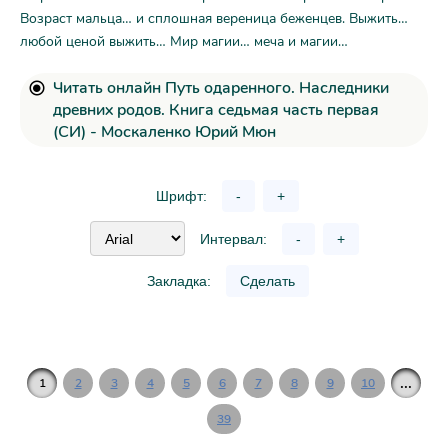
Возраст мальца… и сплошная вереница беженцев. Выжить…
любой ценой выжить… Мир магии… меча и магии…
Читать онлайн Путь одаренного. Наследники
древних родов. Книга седьмая часть первая
(СИ) - Москаленко Юрий Мюн
Шрифт:
-
+
Интервал:
-
+
Закладка:
Сделать
...
1
2
3
4
5
6
7
8
9
10
39