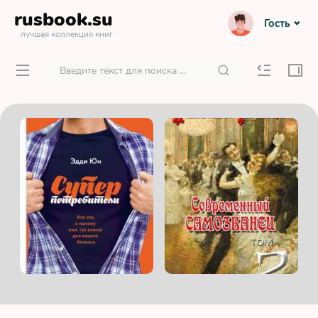
rusbook
.su
Гость
лучшая коллекция книг