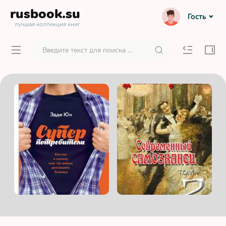
rusbook
.su
Гость
лучшая коллекция книг