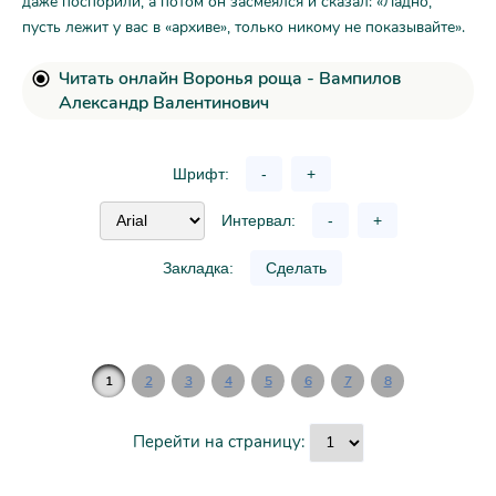
даже поспорили, а потом он засмеялся и сказал: «Ладно,
пусть лежит у вас в «архиве», только никому не показывайте».
Читать онлайн Воронья роща - Вампилов
Александр Валентинович
Шрифт:
-
+
Интервал:
-
+
Закладка:
Сделать
1
2
3
4
5
6
7
8
Перейти на страницу: