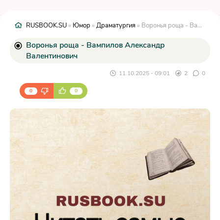
RUSBOOK.SU
»
Юмор
»
Драматургия
» Воронья роща - Вампилов Александр Валентинович
Воронья роща - Вампилов Александр
Валентинович
11.10.2025 - 09:01
2
0
0
0