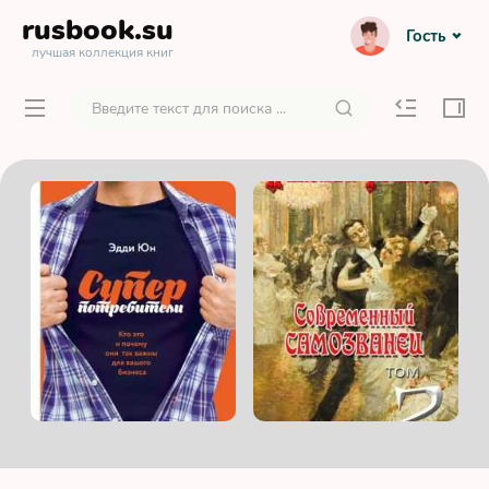
rusbook
.su
Гость
лучшая коллекция книг