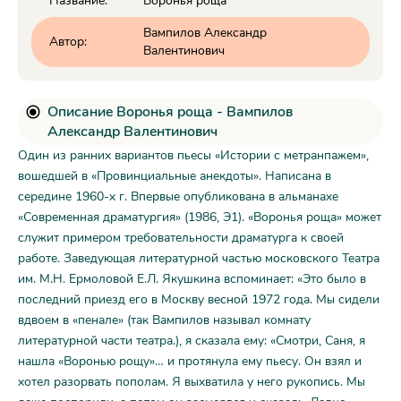
Название:
Воронья роща
Вампилов Александр
Автор:
Валентинович
Описание Воронья роща - Вампилов
Александр Валентинович
Один из ранних вариантов пьесы «Истории с метранпажем»,
вошедшей в «Провинциальные анекдоты». Написана в
середине 1960-х г. Впервые опубликована в альманахе
«Современная драматургия» (1986, Э1). «Воронья роща» может
служит примером требовательности драматурга к своей
работе. Заведующая литературной частью московского Театра
им. М.Н. Ермоловой Е.Л. Якушкина вспоминает: «Это было в
последний приезд его в Москву весной 1972 года. Мы сидели
вдвоем в «пенале» (так Вампилов называл комнату
литературной части театра.), я сказала ему: «Смотри, Саня, я
нашла «Воронью рощу»… и протянула ему пьесу. Он взял и
хотел разорвать пополам. Я выхватила у него рукопись. Мы