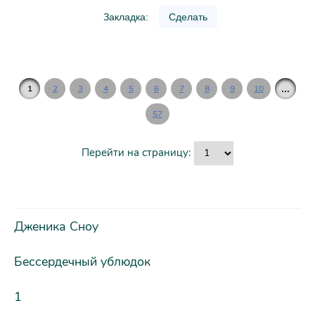
Закладка:
Сделать
...
1
2
3
4
5
6
7
8
9
10
57
Перейти на страницу:
Дженика Сноу
Бессердечный ублюдок
1