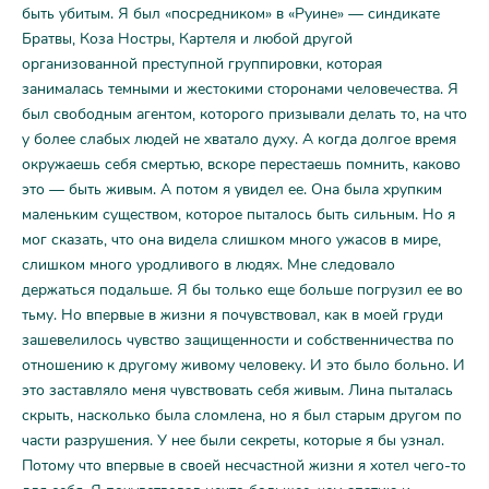
быть убитым. Я был «посредником» в «Руине» — синдикате
Братвы, Коза Ностры, Картеля и любой другой
организованной преступной группировки, которая
занималась темными и жестокими сторонами человечества. Я
был свободным агентом, которого призывали делать то, на что
у более слабых людей не хватало духу. А когда долгое время
окружаешь себя смертью, вскоре перестаешь помнить, каково
это — быть живым. А потом я увидел ее. Она была хрупким
маленьким существом, которое пыталось быть сильным. Но я
мог сказать, что она видела слишком много ужасов в мире,
слишком много уродливого в людях. Мне следовало
держаться подальше. Я бы только еще больше погрузил ее во
тьму. Но впервые в жизни я почувствовал, как в моей груди
зашевелилось чувство защищенности и собственничества по
отношению к другому живому человеку. И это было больно. И
это заставляло меня чувствовать себя живым. Лина пыталась
скрыть, насколько была сломлена, но я был старым другом по
части разрушения. У нее были секреты, которые я бы узнал.
Потому что впервые в своей несчастной жизни я хотел чего-то