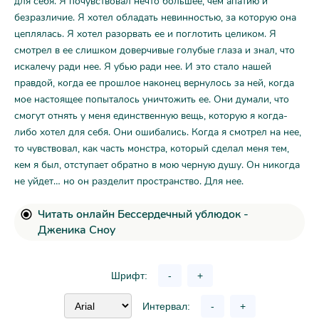
для себя. Я почувствовал нечто большее, чем апатию и
безразличие. Я хотел обладать невинностью, за которую она
цеплялась. Я хотел разорвать ее и поглотить целиком. Я
смотрел в ее слишком доверчивые голубые глаза и знал, что
искалечу ради нее. Я убью ради нее. И это стало нашей
правдой, когда ее прошлое наконец вернулось за ней, когда
мое настоящее попыталось уничтожить ее. Они думали, что
смогут отнять у меня единственную вещь, которую я когда-
либо хотел для себя. Они ошибались. Когда я смотрел на нее,
то чувствовал, как часть монстра, который сделал меня тем,
кем я был, отступает обратно в мою черную душу. Он никогда
не уйдет… но он разделит пространство. Для нее.
Читать онлайн Бессердечный ублюдок -
Дженика Сноу
Шрифт:
-
+
Интервал:
-
+