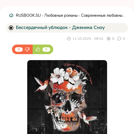
RUSBOOK.SU
»
Любовные романы
»
Современные любовные романы
Бессердечный ублюдок - Дженика Сноу
11.10.2025 - 08:01
6
0
0
0