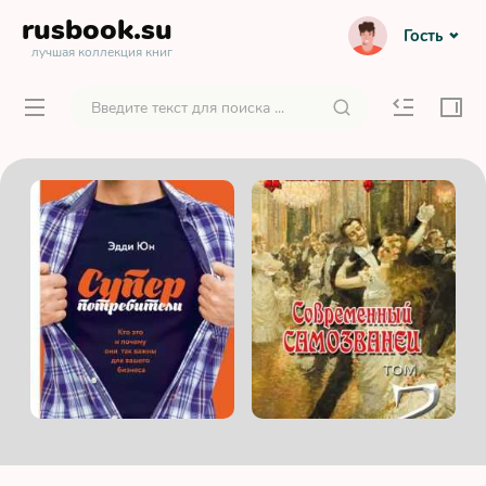
rusbook
.su
Гость
лучшая коллекция книг