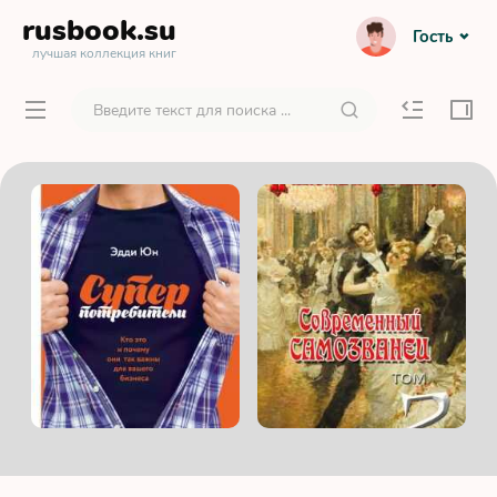
rusbook
.su
Гость
лучшая коллекция книг