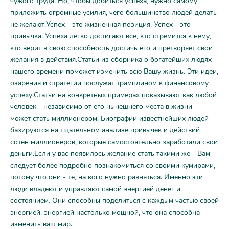
чужого труда. Но, чтобы добиться успеха, нужно самому
приложить огромные усилия, чего большинство людей делать
не желают.Успех - это жизненная позиция. Успех - это
привычка. Успеха легко достигают все, кто стремится к нему,
кто верит в свою способность достичь его и претворяет свои
желания в действия.Статьи из сборника о богатейших людях
нашего времени поможет изменить всю Вашу жизнь. Эти идеи,
озарения и стратегии послужат трамплином к финансовому
успеху.Статьи на конкретных примерах показывают как любой
человек - независимо от его нынешнего места в жизни -
может стать миллионером. Биографии известнейших людей
базируются на тщательном анализе привычек и действий
сотен миллионеров, которые самостоятельно заработали свои
деньги.Если у вас появилось желание стать такими же - Вам
следует более подробно познакомиться со своими кумирами,
потому что они - те, на кого нужно равняться. Именно эти
люди владеют и управляют самой энергией денег и
состоянием. Они способны поделиться с каждым частью своей
энергией, энергией настолько мощной, что она способна
изменить ваш мир.