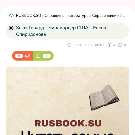
RUSBOOK.SU
»
Справочная литература
»
Справочники
» Хьюз Говард - миллиардер США - Елена Спиридонова
Хьюз Говард - миллиардер США - Елена
Спиридонова
11.10.2025 - 08:01
4
0
0
0