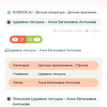
RUSBOOK.SU
»
Детская литература
»
Детские приключения
» Ца
Царевна-лягушка - Анна Евгеньевна Антонова
11.10.2025 - 07:01
2
0
0
0
Категория:
Детские приключения
/
Прочее
Название:
Царевна-лягушка
Автор:
Анна Евгеньевна Антонова
Описание Царевна-лягушка - Анна Евгеньевна
Антонова