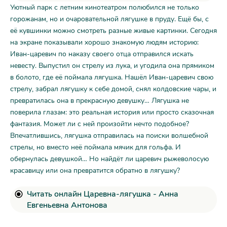
Уютный парк с летним кинотеатром полюбился не только
горожанам, но и очаровательной лягушке в пруду. Ещё бы, с
её кувшинки можно смотреть разные живые картинки. Сегодня
на экране показывали хорошо знакомую людям историю:
Иван-царевич по наказу своего отца отправился искать
невесту. Выпустил он стрелу из лука, и угодила она прямиком
в болото, где её поймала лягушка. Нашёл Иван-царевич свою
стрелу, забрал лягушку к себе домой, снял колдовские чары, и
превратилась она в прекрасную девушку… Лягушка не
поверила глазам: это реальная история или просто сказочная
фантазия. Может ли с ней произойти нечто подобное?
Впечатлившись, лягушка отправилась на поиски волшебной
стрелы, но вместо неё поймала мячик для гольфа. И
обернулась девушкой… Но найдёт ли царевич рыжеволосую
красавицу или она превратится обратно в лягушку?
Читать онлайн Царевна-лягушка - Анна
Евгеньевна Антонова