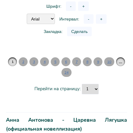
Шрифт:
-
+
Интервал:
-
+
Закладка:
Сделать
...
1
2
3
4
5
6
7
8
9
10
24
Перейти на страницу:
Анна Антонова - Царевна Лягушка
(официальная новеллизация)