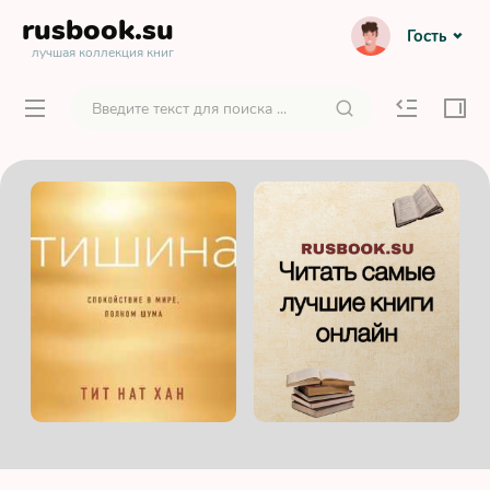
rusbook
.su
Гость
лучшая коллекция книг