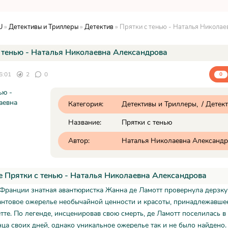
U
»
Детективы и Триллеры
»
Детектив
» Прятки с тенью - Наталья Николаевн
 тенью - Наталья Николаевна Александрова
6:01
2
0
0
Категория:
Детективы и Триллеры
/
Детек
Название:
Прятки с тенью
Автор:
Наталья Николаевна Александр
 Прятки с тенью - Наталья Николаевна Александрова
о Франции знатная авантюристка Жанна де Ламотт провернула дерзку
антовое ожерелье необычайной ценности и красоты, принадлежавше
те. По легенде, инсценировав свою смерть, де Ламотт поселилась в 
ца своих дней, однако уникальное ожерелье так и не было найдено.