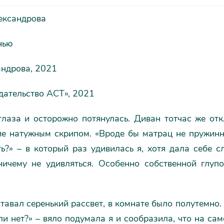
ександрова
нью
андрова, 2021
ательство АСТ», 2021
глаза и осторожно потянулась. Диван тотчас же отк
ие натужным скрипом. «Вроде бы матрац не пружинн
ь?» – в который раз удивилась я, хотя дала себе 
ничему не удивляться. Особенно собственной глупо
тавал серенький рассвет, в комнате было полутемно.
ли нет?» – вяло подумала я и сообразила, что на са