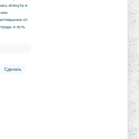
ась втянута и
ению
желтевшими от
традь и есть
Сделать