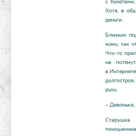
с букетами,
Хотя, в об
деньги.
Близких по
кому, так ч
Что-то прил
не потяну
в Интернете
долгостроя,
руку.
– Девонька,
Старушка 
поношенное,