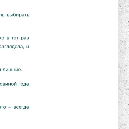
ль выбирать
о в тот раз
азглядела, и
ы лишние.
ловиной года
что – всегда