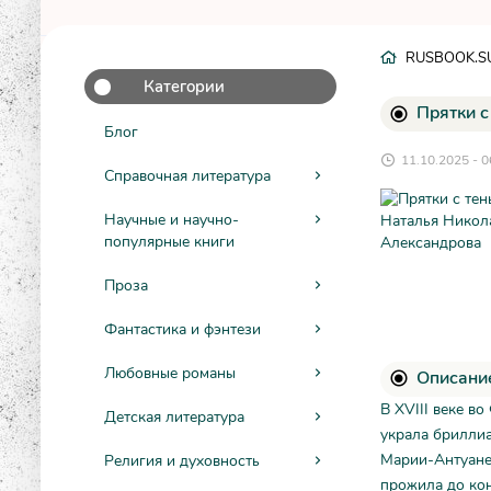
RUSBOOK.S
Категории
Прятки с
Блог
11.10.2025 - 0
Справочная литература
Научные и научно-
популярные книги
Проза
Фантастика и фэнтези
Любовные романы
Описание
В XVIII веке в
Детская литература
украла брилли
Марии-Антуанет
Религия и духовность
прожила до кон