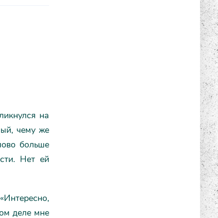
ликнулся на
ый, чему же
слово больше
сти. Нет ей
 «Интересно,
мом деле мне