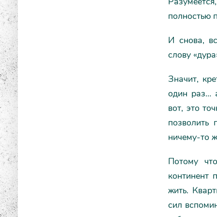
Разумеетс
полностью п
И снова, в
слову «дура
Значит, кре
один раз… 
вот, это то
позволить 
ничему-то ж
Потому что
континент п
жить. Квар
сил вспомин