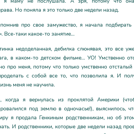
я, я маму не послушала. А зря, потому что она
рава. Но поняла я это только две недели назад.
спомнив про свое замужество, я начала подбирать
». Все-таки какое-то занятие…
тинка недоделанная, дебилка слюнявая, это все уж
ага, в каком-то детском фильме… УО! Умственно отс
чно про меня, потому что только умственно отсталый
проделать с собой все то, что позволила я. И полу
изнь меня не научила.
, когда я вернулась из проклятой Америки (что
ровалился под землю в одночасье!), выяснилось, ч
тиру я продала Генкиным родственникам, но об этом
ать. И родственники, которые две недели назад пр