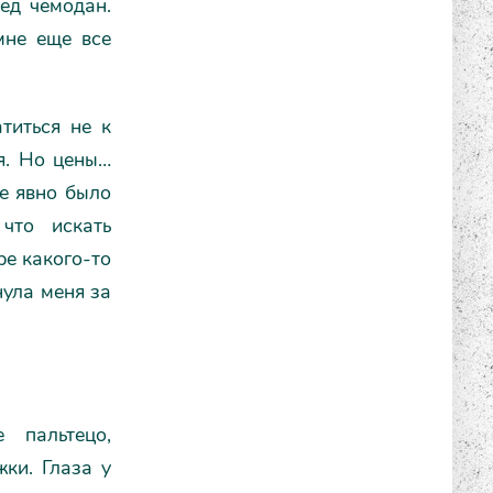
лед чемодан.
мне еще все
титься не к
мя. Но цены…
не явно было
что искать
ре какого-то
нула меня за
 пальтецо,
жки. Глаза у