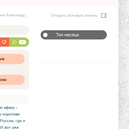
а Александрова
Открыть боковую панель
Топ месяца
К
0
тив
ова
ю аферу –
е королеве
России, где и
 И вот уже