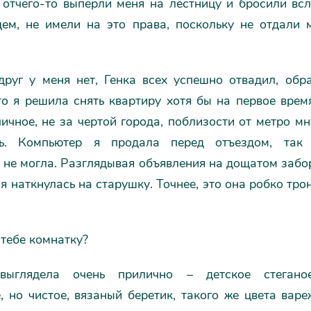
 отчего-то выперли меня на лестницу и бросили вс
щем, не имели на это права, поскольку не отдали 
друг у меня нет, Генка всех успешно отвадил, обра
то я решила снять квартиру хотя бы на первое вре
ичное, не за чертой города, поблизости от метро м
ть. Компьютер я продала перед отъездом, так 
 не могла. Разглядывая объявления на дощатом забо
 я наткнулась на старушку. Точнее, это она робко тро
 тебе комнатку?
выглядела очень прилично – детское стеганое
 но чистое, вязаный беретик, такого же цвета варе