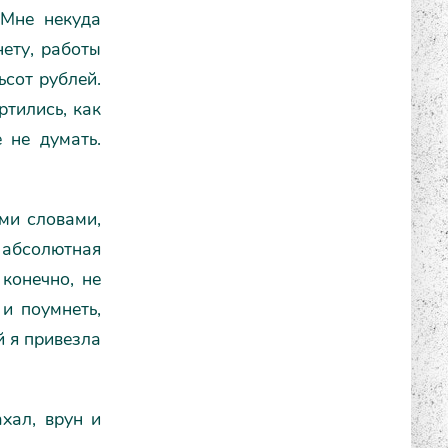
 Мне некуда
нету, работы
ьсот рублей.
ртились, как
 не думать.
ми словами,
абсолютная
 конечно, не
 и поумнеть,
й я привезла
ахал, врун и