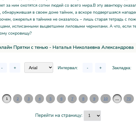
лет за ним охотятся сотни людей со всего мира.В эту авантюру оказал
 обнаружившая в своем доме тайник, а вскоре подвергшаяся напад
рочем, ожерелья в тайнике не оказалось – лишь старая тетрадь с по
цами, исписанными выцветшими лиловыми чернилами. А что, если те
ному сокровищу?
нлайн Прятки с тенью - Наталья Николаевна Александрова
-
+
Интервал:
-
+
Закладка:
...
1
2
3
4
5
6
7
8
9
10
70
Перейти на страницу: