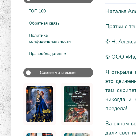
Наталья Ал
ТОП 100
Обратная связь
Прятки с те
Политика
© Н. Алекс
конфиденциальности
Правообладателям
© ООО «Изд
Я открыла 
Самые читаемые
это движен
там скрипет
никогда и 
предела!
За окном вс
дали свет и