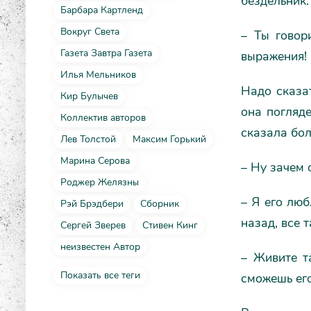
бездельник.
Барбара Картленд
Вокруг Света
– Ты говор
Газета Завтра Газета
выражения!
Илья Мельников
Надо сказа
Кир Булычев
она погляде
Коллектив авторов
сказала бол
Лев Толстой
Максим Горький
Марина Серова
– Ну зачем 
Роджер Желязны
– Я его люб
Рэй Брэдбери
Сборник
назад, все т
Сергей Зверев
Стивен Кинг
неизвестен Автор
– Живите та
Показать все теги
сможешь его