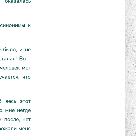
 оказалась
 синонимы к
е было, и не
талая! Вот-
 человек мог
чается, что
б весь этот
то мне негде
 после, нет
овожали меня