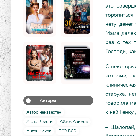
это соверш
торопиться,
нету, денег
Мама далеко
раз с тех 
Господи, ка
С некоторы
которые, 
клиническая
старуха, не
Авторы
говорила ма
к ней Генку
Автор неизвестен
Агата Кристи
Айзек Азимов
– Шалопай, 
Антон Чехов
БСЭ БСЭ