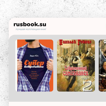
rusbook
.su
лучшая коллекция книг