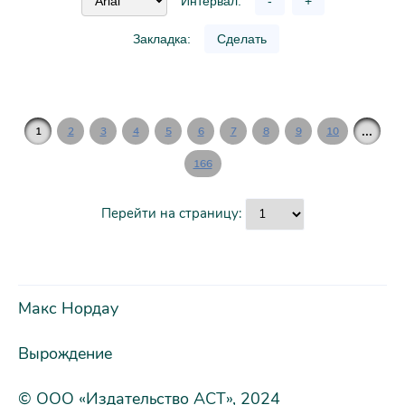
Интервал:
-
+
Закладка:
Сделать
...
1
2
3
4
5
6
7
8
9
10
166
Перейти на страницу:
Макс Нордау
Вырождение
© ООО «Издательство АСТ», 2024