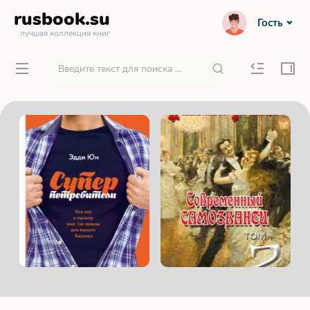
rusbook
.su
Гость
лучшая коллекция книг